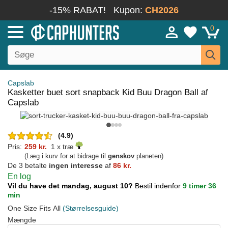
-15% RABAT!
Kupon:
CH2026
0
Capslab
Kasketter buet sort snapback Kid Buu Dragon Ball af
Capslab
(4.9)
Pris:
259 kr.
1 x træ
(Læg i kurv for at bidrage til
genskov
planeten)
De 3 betalte
ingen interesse
af
86 kr.
En log
Vil du have det mandag, august 10?
Bestil indenfor
9 timer 36
min
One Size Fits All
(Størrelsesguide)
Mængde