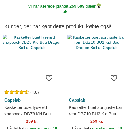
Vi har allerede plantet
259.589
træer
Tak!
Kunder, der har købt dette produkt, købte også
(4.8)
Capslab
Capslab
Kasketter buet lyserød
Kasketter buet sort justerbar
snapback DBZ8 Kid Buu
rem DBZ10 BU2 Kid Buu
Dragon Ball af Capslab
Dragon Ball af Capslab
259 kr.
259 kr.
Få det forbi
mandag, aug. 10
Få det forbi
mandag, aug. 10