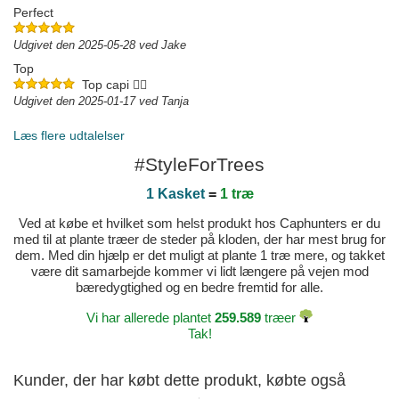
Perfect
Udgivet den 2025-05-28 ved Jake
Top
Top capi 👍🏼
Udgivet den 2025-01-17 ved Tanja
Læs flere udtalelser
#StyleForTrees
1 Kasket
=
1 træ
Ved at købe et hvilket som helst produkt hos Caphunters er du
med til at plante træer de steder på kloden, der har mest brug for
dem. Med din hjælp er det muligt at plante 1 træ mere, og takket
være dit samarbejde kommer vi lidt længere på vejen mod
bæredygtighed og en bedre fremtid for alle.
Vi har allerede plantet
259.589
træer
Tak!
Kunder, der har købt dette produkt, købte også