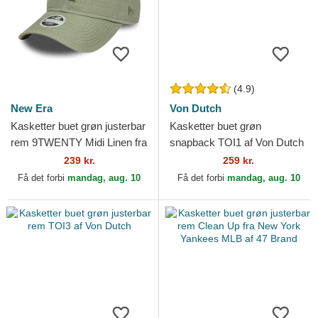
(4.9)
New Era
Von Dutch
Kasketter buet grøn justerbar
Kasketter buet grøn
rem 9TWENTY Midi Linen fra
snapback TOI1 af Von Dutch
Los Angeles Dodgers MLB af
239 kr.
259 kr.
New Era
Få det forbi
mandag, aug. 10
Få det forbi
mandag, aug. 10