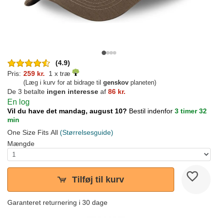
(4.9)
Pris:
259 kr.
1 x træ
(Læg i kurv for at bidrage til
genskov
planeten)
De 3 betalte
ingen interesse
af
86 kr.
En log
Vil du have det mandag, august 10?
Bestil indenfor
3 timer 32
min
One Size Fits All
(Størrelsesguide)
Mængde
Tilføj til kurv
Garanteret returnering i 30 dage