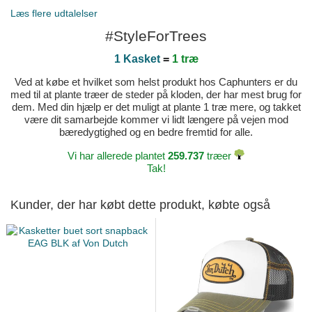
Læs flere udtalelser
Entregue em excelente estado. Obrigada
#StyleForTrees
Udgivet den 2024-04-18 ved Matilde
1 Kasket
=
1 træ
Top! Nur zu empfehlen!
Udgivet den 2023-10-21 ved Norman
Ved at købe et hvilket som helst produkt hos Caphunters er du
med til at plante træer de steder på kloden, der har mest brug for
dem. Med din hjælp er det muligt at plante 1 træ mere, og takket
være dit samarbejde kommer vi lidt længere på vejen mod
bæredygtighed og en bedre fremtid for alle.
Vi har allerede plantet
259.737
træer
Tak!
Kunder, der har købt dette produkt, købte også