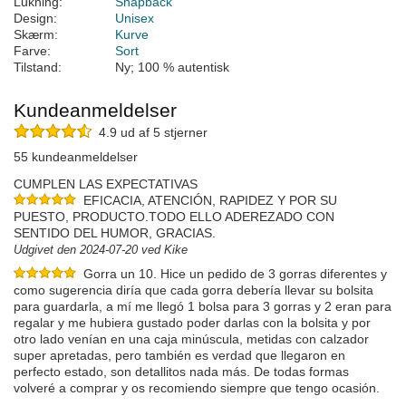
Lukning:
Snapback
Design:
Unisex
Skærm:
Kurve
Farve:
Sort
Tilstand:
Ny; 100 % autentisk
Kundeanmeldelser
4.9 ud af 5 stjerner
55 kundeanmeldelser
CUMPLEN LAS EXPECTATIVAS
EFICACIA, ATENCIÓN, RAPIDEZ Y POR SU
PUESTO, PRODUCTO.TODO ELLO ADEREZADO CON
SENTIDO DEL HUMOR, GRACIAS.
Udgivet den 2024-07-20 ved Kike
Gorra un 10. Hice un pedido de 3 gorras diferentes y
como sugerencia diría que cada gorra debería llevar su bolsita
para guardarla, a mí me llegó 1 bolsa para 3 gorras y 2 eran para
regalar y me hubiera gustado poder darlas con la bolsita y por
otro lado venían en una caja minúscula, metidas con calzador
super apretadas, pero también es verdad que llegaron en
perfecto estado, son detallitos nada más. De todas formas
volveré a comprar y os recomiendo siempre que tengo ocasión.
Udgivet den 2024-06-03 ved María F.