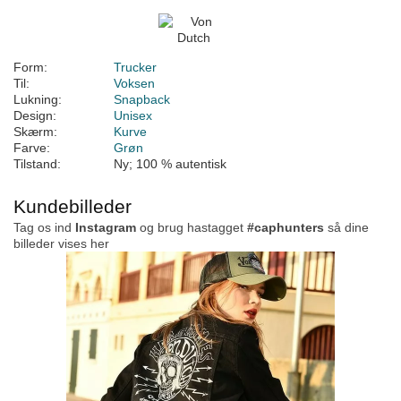
Form:
Trucker
Til:
Voksen
Lukning:
Snapback
Design:
Unisex
Skærm:
Kurve
Farve:
Grøn
Tilstand:
Ny; 100 % autentisk
Kundebilleder
Tag os ind
Instagram
og brug hastagget
#caphunters
så dine
billeder vises her