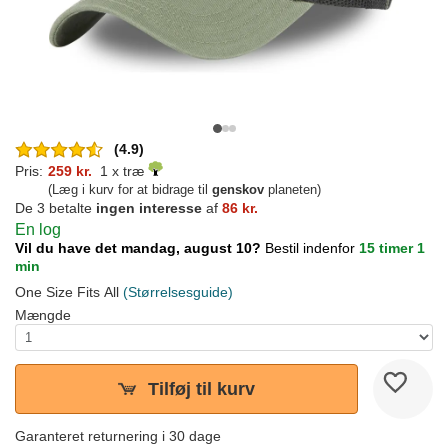
(4.9)
Pris:
259 kr.
1 x træ
(Læg i kurv for at bidrage til
genskov
planeten)
De 3 betalte
ingen interesse
af
86 kr.
En log
Vil du have det mandag, august 10?
Bestil indenfor
15 timer 1
min
One Size Fits All
(Størrelsesguide)
Mængde
Tilføj til kurv
Garanteret returnering i 30 dage