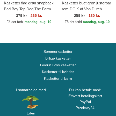
Kasketter flad grøn snapback
Kasketter buet grøn justerbar
Bad Boy Top Dog The Farm
rem DC K af Von Dutch
Flats The Farm Goorin Bros.
379
kr.
265 kr.
259
kr.
130 kr.
Få det forbi
mandag, aug. 10
Få det forbi
mandag, aug. 10
Sommerkasketter
Billige kasketter
Goorin Bros kasketter
Kasketter til kvinder
Kasketter til børn
I samarbejde med
Du kan betale med:
Ethvert betalingskort
PayPal
Przelewy24
Eden