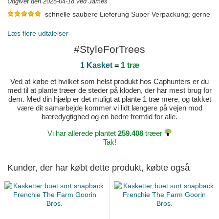
Udgivet den 2025-04-18 ved James
schnelle saubere Lieferung Super Verpackung; gerne
wieder
Udgivet den 2025-03-18 ved Gerd
Læs flere udtalelser
#StyleForTrees
1 Kasket
=
1 træ
Ved at købe et hvilket som helst produkt hos Caphunters er du
med til at plante træer de steder på kloden, der har mest brug for
dem. Med din hjælp er det muligt at plante 1 træ mere, og takket
være dit samarbejde kommer vi lidt længere på vejen mod
bæredygtighed og en bedre fremtid for alle.
Vi har allerede plantet
259.408
træer
Tak!
Kunder, der har købt dette produkt, købte også