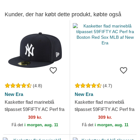
Kunder, der har købt dette produkt, købte også
(4.8)
(4.7)
New Era
New Era
Kasketter flad marineblå
Kasketter flad marineblå
tilpasset 59FIFTY AC Perf fra
tilpasset 59FIFTY AC Perf fra
New York Yankees MLB af
Boston Red Sox MLB af New
309 kr.
309 kr.
New Era
Era
Få det
i morgen, aug. 11
Få det
i morgen, aug. 11