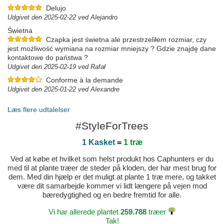
Delujo
Udgivet den 2025-02-22 ved Alejandro
Świetna
Czapka jest świetna ale przestrzeliłem rozmiar, czy
jest możliwość wymiana na rozmiar mniejszy ? Gdzie znajdę dane
kontaktowe do państwa ?
Udgivet den 2025-02-19 ved Rafał
Conforme à la demande
Udgivet den 2025-01-22 ved Alexandre
Læs flere udtalelser
#StyleForTrees
1 Kasket
=
1 træ
Ved at købe et hvilket som helst produkt hos Caphunters er du
med til at plante træer de steder på kloden, der har mest brug for
dem. Med din hjælp er det muligt at plante 1 træ mere, og takket
være dit samarbejde kommer vi lidt længere på vejen mod
bæredygtighed og en bedre fremtid for alle.
Vi har allerede plantet
259.788
træer
Tak!