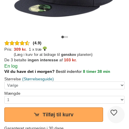
(4.9)
Pris:
309 kr.
1 x træ
(Læg i kurv for at bidrage til
genskov
planeten)
De 3 betalte
ingen interesse
af
103 kr.
En log
Vil du have det i morgen?
Bestil indenfor
8 timer 38 min
Størrelse
(Størrelsesguide)
Mængde
Tilføj til kurv
Garanteret returnering i 30 dage