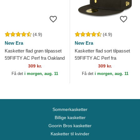
(4.9)
(4.9)
New Era
New Era
Kasketter flad grøn tilpasset
Kasketter flad sort tilpasset
59FIFTY AC Perf fra Oakland
59FIFTY AC Perf fra
Athletics MLB af New Era
Pittsburgh Pirates MLB af
309 kr.
309 kr.
New Era
Få det
i morgen, aug. 11
Få det
i morgen, aug. 11
Sommerkasketter
Billige kasketter
Goorin Bros kasketter
Kasketter til kvinder