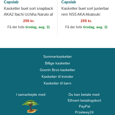
Capslab
Capslab
Kasketter buet sort snapback
Kasketter buet sort justerbar
AKA2 Itachi Uchiha Naruto af
rem NS5 AKA Akatsuki
Capslab
Naruto af Capslab
259 kr.
259 kr.
Få det forbi
tirsdag, aug. 11
Få det forbi
tirsdag, aug. 11
Sommerkasketter
Billige kasketter
Goorin Bros kasketter
Kasketter til kvinder
Kasketter til børn
I samarbejde med
Du kan betale med:
Ethvert betalingskort
PayPal
Przelewy24