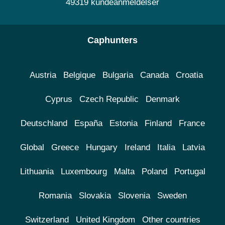
49319 kundeanmeldelser
Caphunters
Austria
Belgique
Bulgaria
Canada
Croatia
Cyprus
Czech Republic
Denmark
Deutschland
España
Estonia
Finland
France
Global
Greece
Hungary
Ireland
Italia
Latvia
Lithuania
Luxembourg
Malta
Poland
Portugal
Romania
Slovakia
Slovenia
Sweden
Switzerland
United Kingdom
Other countries