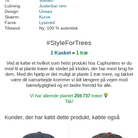
Til:
Voksen
Lukning:
Justerbar rem
Design:
Unisex
Skærm:
Kurve
Farve:
Lyserød
Tilstand:
Ny; 100 % autentisk
#StyleForTrees
1 Kasket
=
1 træ
Ved at købe et hvilket som helst produkt hos Caphunters er du
med til at plante træer de steder på kloden, der har mest brug for
dem. Med din hjælp er det muligt at plante 1 træ mere, og takket
være dit samarbejde kommer vi lidt længere på vejen mod
bæredygtighed og en bedre fremtid for alle.
Vi har allerede plantet
259.737
træer
Tak!
Kunder, der har købt dette produkt, købte også