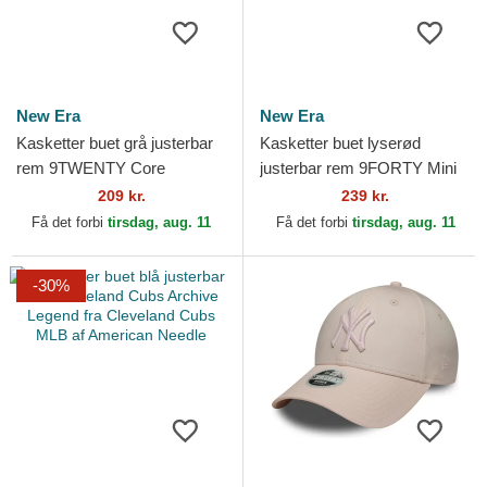
New Era
New Era
Kasketter buet grå justerbar
Kasketter buet lyserød
rem 9TWENTY Core
justerbar rem 9FORTY Mini
Classics fra New York
Cord fra Los Angeles
209 kr.
239 kr.
Yankees MLB af New Era
Dodgers MLB af New Era
Få det forbi
tirsdag, aug. 11
Få det forbi
tirsdag, aug. 11
-30%