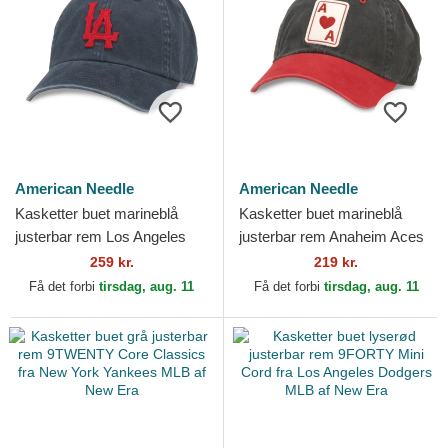
American Needle
American Needle
Kasketter buet marineblå
Kasketter buet marineblå
justerbar rem Los Angeles
justerbar rem Anaheim Aces
Angels Archive fra Los
Archive fra Anaheim Aces
259 kr.
219 kr.
Angeles Angels MLB af...
MLB af American Needle
Få det forbi
tirsdag, aug. 11
Få det forbi
tirsdag, aug. 11