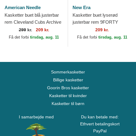
American Needle
New Era
Kasketter buet blå justerbar
Kasketter buet lyserød
rem Cleveland Cubs Archive
justerbar rem 9FORTY
Legend fra Cleveland Cubs
Metallic fra New York
299
kr.
209 kr.
209 kr.
MLB af American...
Yankees MLB af New Era
Få det forbi
tirsdag, aug. 11
Få det forbi
tirsdag, aug. 11
Sommerkasketter
Billige kasketter
Goorin Bros kasketter
Kasketter til kvinder
Kasketter til børn
I samarbejde med
Du kan betale med:
Ethvert betalingskort
PayPal