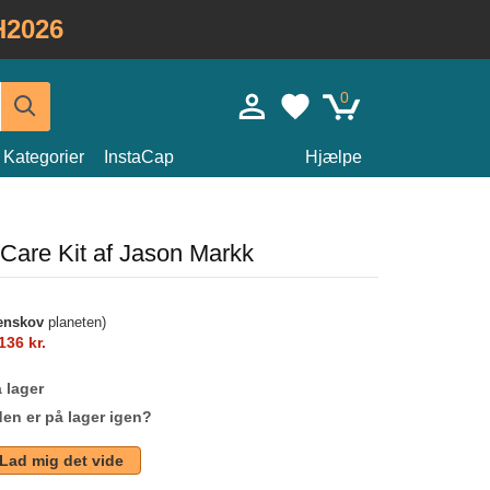
H2026
0
Kategorier
InstaCap
Hjælpe
 Care Kit af Jason Markk
enskov
planeten)
136 kr.
 lager
den er på lager igen?
Lad mig det vide