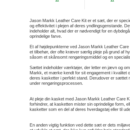
11
11
Jason Markk Leather Care Kit er et sæt, der er specielt
og effektivitet i plejen af deres yndlingsgenstande. De
indeholder alt, hvad der er nødvendigt for en dybdegå
oprindelige farve.
Et af højdepunkterne ved Jason Markk Leather Care Kit 
et tilbehør, der ofte kræver særlig pleje på grund af 
såsom et skånsomt rengøringsmiddel og en specialiseret
Sættet indeholder værktøjer, der letter en jævn og omhy
Markk, et mærke kendt for sit engagement i kvalitet o
deres kasketter i perfekt stand. Derudover er sættet m
under rengøringsprocessen.
At pleje din kasket med Jason Markk Leather Care Ki
forhindrer, at kasketten mister sin oprindelige form, ell
kasketter som en del af deres hverdagstøj eller til ud
En anden vigtig funktion ved dette sæt er dets miljøve