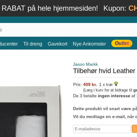
 RABAT på hele hjemmesiden!
Kupon:
C
Outlet
ducenter
Til dreng
Gavekort
Nye Ankomster
Jason Markk
Tilbehør hvid Leather
Pris:
409 kr.
1 x træ
(Læg i kurv for at bidrage til
g
De 3 betalte
ingen interesse
af
Dette produkt vil snart være på
Vil du modtage en e-mail, når 