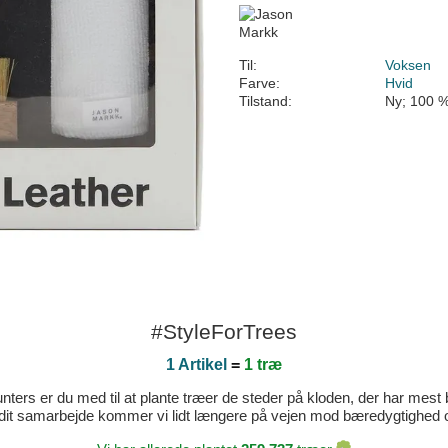
Til:
Voksen
Farve:
Hvid
Tilstand:
Ny; 100 %
#StyleForTrees
1 Artikel
=
1 træ
ters er du med til at plante træer de steder på kloden, der har mest b
dit samarbejde kommer vi lidt længere på vejen mod bæredygtighed og 