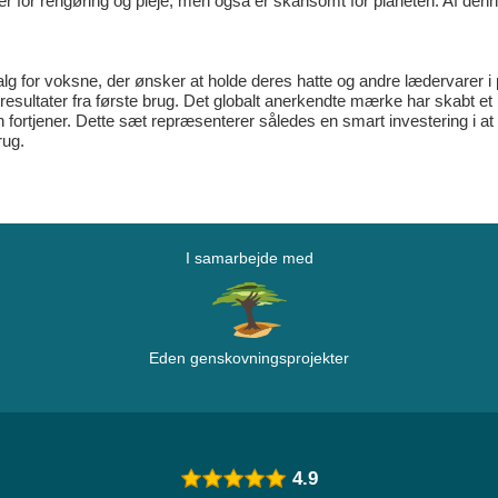
der for rengøring og pleje, men også er skånsomt for planeten. Af den
lg for voksne, der ønsker at holde deres hatte og andre lædervarer i p
e resultater fra første brug. Det globalt anerkendte mærke har skabt
en fortjener. Dette sæt repræsenterer således en smart investering i at 
rug.
I samarbejde med
Eden genskovningsprojekter
4.9