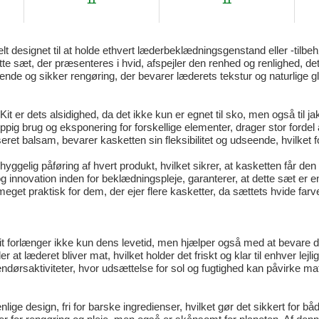
11
11
 designet til at holde ethvert læderbeklædningsgenstand eller -tilbehør
tte sæt, der præsenteres i hvid, afspejler den renhed og renlighed, det
ende og sikker rengøring, der bevarer læderets tekstur og naturlige 
er dets alsidighed, da det ikke kun er egnet til sko, men også til jak
hyppig brug og eksponering for forskellige elementer, drager stor ford
 balsam, bevarer kasketten sin fleksibilitet og udseende, hvilket forh
ggelig påføring af hvert produkt, hvilket sikrer, at kasketten får den 
g innovation inden for beklædningspleje, garanterer, at dette sæt er e
eget praktisk for dem, der ejer flere kasketter, da sættets hvide farv
t forlænger ikke kun dens levetid, men hjælper også med at bevare d
er at læderet bliver mat, hvilket holder det friskt og klar til enhver lej
endørsaktiviteter, hvor udsættelse for sol og fugtighed kan påvirke mat
nlige design, fri for barske ingredienser, hvilket gør det sikkert for