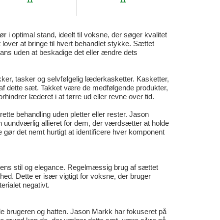
11
11
 i optimal stand, ideelt til voksne, der søger kvalitet
 lover at bringe til hvert behandlet stykke. Sættet
glans uden at beskadige det eller ændre dets
ker, tasker og selvfølgelig læderkasketter. Kasketter,
el af dette sæt. Takket være de medfølgende produkter,
indrer læderet i at tørre ud eller revne over tid.
rette behandling uden pletter eller rester. Jason
n uundværlig allieret for dem, der værdsætter at holde
e gør det nemt hurtigt at identificere hver komponent
ens stil og elegance. Regelmæssig brug af sættet
lighed. Dette er især vigtigt for voksne, der bruger
erialet negativt.
 både brugeren og hatten. Jason Markk har fokuseret på