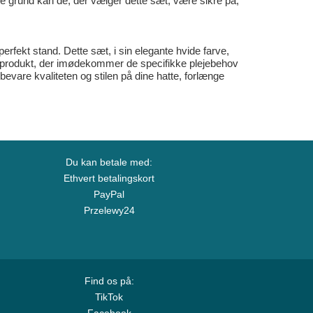
ne grund kan de, der vælger dette sæt, være sikre på,
erfekt stand. Dette sæt, i sin elegante hvide farve,
 et produkt, der imødekommer de specifikke plejebehov
bevare kvaliteten og stilen på dine hatte, forlænge
Du kan betale med:
Ethvert betalingskort
PayPal
Przelewy24
Find os på:
TikTok