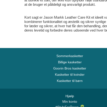
at udvikle et sæt, der ikke kun opfylder høje standar
at de bruger et pålideligt og ansvarligt produkt.
Kort sagt er Jason Markk Leather Care Kit et ideelt va
kombinerer funktionalitet og æstetik og sikrer synlig
for læder og sikrer, at hver hat får den behandling, d
deres levetid og forbedre deres udseende ved hver b
Sommerkasketter
Billige kasketter
Goorin Bros kasketter
Kasketter til kvinder
Kasketter til børn
Hjælp
Min konto