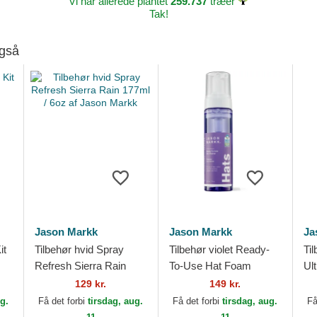
Vi har allerede plantet
259.737
træer
Tak!
også
Jason Markk
Jason Markk
Ja
it
Tilbehør hvid Spray
Tilbehør violet Ready-
Til
Refresh Sierra Rain
To-Use Hat Foam
Ul
177ml / 6oz af Jason
207ml / 7oz af Jason
Ma
129 kr.
149 kr.
Markk
Markk
ug.
Få det forbi
tirsdag, aug.
Få det forbi
tirsdag, aug.
Få