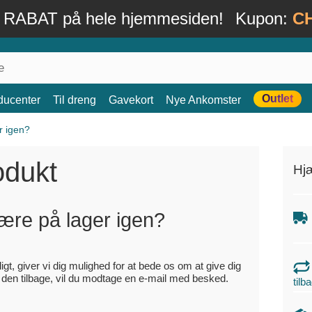
 RABAT på hele hjemmesiden!
Kupon:
C
Outlet
ducenter
Til dreng
Gavekort
Nye Ankomster
r igen?
odukt
Hj
ære på lager igen?
igt, giver vi dig mulighed for at bede os om at give dig
ar den tilbage, vil du modtage en e-mail med besked.
tilb