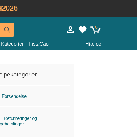
H2026
0
Kategorier
InstaCap
Hjælpe
ælpekategorier
Forsendelse
Returneringer og
agebetalinger