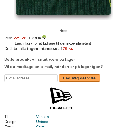
Pris:
229 kr.
1 x træ
(Læg i kurv for at bidrage til
genskov
planeten)
De 3 betalte
ingen interesse
af
76 kr.
Dette produkt vil snart være på lager
Vil du modtage en e-mail, når den er på lager igen?
Lad mig det vide
Til:
Voksen
Design:
Unisex
Farve:
Grøn