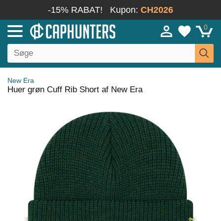
-15% RABAT!
Kupon:
CH2026
0
New Era
Huer grøn Cuff Rib Short af New Era