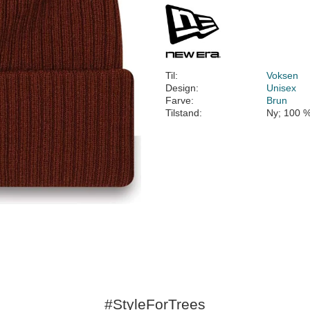
Til:
Voksen
Design:
Unisex
Farve:
Brun
Tilstand:
Ny; 100 %
#StyleForTrees