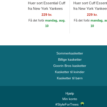
Huer sort Essential Cuff
Huer sort Cuff Essent
fra New York Yankees
fra New York Yankee
MLB af New Era
MLB af New Era
229 kr.
229 kr.
Få det forbi
mandag, aug.
Få det forbi
mandag, a
10
10
Sommerkasketter
Billige kasketter
Goorin Bros kasketter
Kasketter til kvinder
Kasketter til børn
Hjælp
Min konto
#StyleForTrees