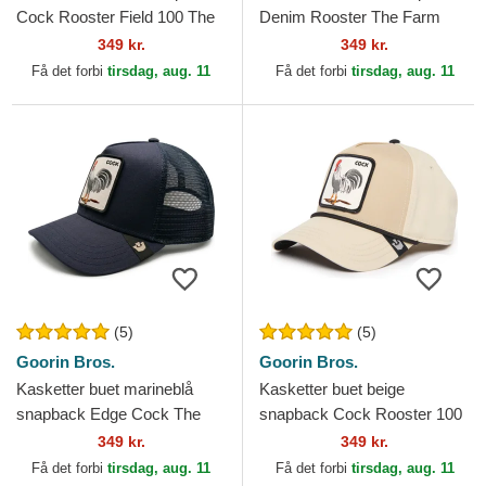
Cock Rooster Field 100 The
Denim Rooster The Farm
Farm Goorin Bros.
Goorin Bros.
349 kr.
349 kr.
Få det forbi
tirsdag, aug. 11
Få det forbi
tirsdag, aug. 11
(5)
(5)
Goorin Bros.
Goorin Bros.
Kasketter buet marineblå
Kasketter buet beige
snapback Edge Cock The
snapback Cock Rooster 100
Farm Goorin Bros.
The Farm All Over Canvas
349 kr.
349 kr.
The Farm Goorin Bros.
Få det forbi
tirsdag, aug. 11
Få det forbi
tirsdag, aug. 11