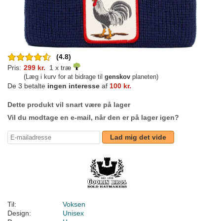
(4.8)
Pris:
299 kr.
1 x træ
(Læg i kurv for at bidrage til
genskov
planeten)
De 3 betalte
ingen interesse
af
100 kr.
Dette produkt vil snart være på lager
Vil du modtage en e-mail, når den er på lager igen?
Lad mig det vide
Til:
Voksen
Design:
Unisex