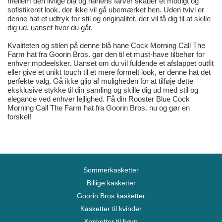
mellem den livlige blå og hanens farver skaber et modigt og
sofistikeret look, der ikke vil gå ubemærket hen. Uden tvivl er
denne hat et udtryk for stil og originalitet, der vil få dig til at skille
dig ud, uanset hvor du går.
Kvaliteten og stilen på denne blå hane Cock Morning Call The
Farm hat fra Goorin Bros. gør den til et must-have tilbehør for
enhver modeelsker. Uanset om du vil fuldende et afslappet outfit
eller give et unikt touch til et mere formelt look, er denne hat det
perfekte valg. Gå ikke glip af muligheden for at tilføje dette
eksklusive stykke til din samling og skille dig ud med stil og
elegance ved enhver lejlighed. Få din Rooster Blue Cock
Morning Call The Farm hat fra Goorin Bros. nu og gør en
forskel!
Sommerkasketter
Billige kasketter
Goorin Bros kasketter
Kasketter til kvinder
Kasketter til børn