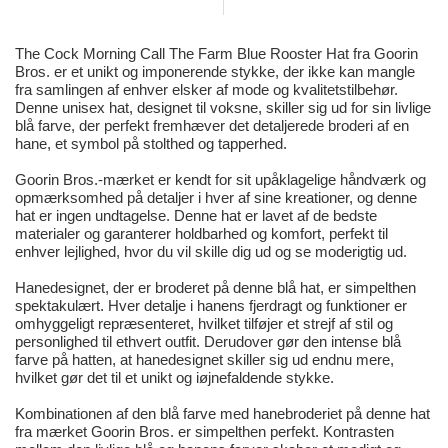
The Cock Morning Call The Farm Blue Rooster Hat fra Goorin
Bros. er et unikt og imponerende stykke, der ikke kan mangle
fra samlingen af enhver elsker af mode og kvalitetstilbehør.
Denne unisex hat, designet til voksne, skiller sig ud for sin livlige
blå farve, der perfekt fremhæver det detaljerede broderi af en
hane, et symbol på stolthed og tapperhed.
Goorin Bros.-mærket er kendt for sit upåklagelige håndværk og
opmærksomhed på detaljer i hver af sine kreationer, og denne
hat er ingen undtagelse. Denne hat er lavet af de bedste
materialer og garanterer holdbarhed og komfort, perfekt til
enhver lejlighed, hvor du vil skille dig ud og se moderigtig ud.
Hanedesignet, der er broderet på denne blå hat, er simpelthen
spektakulært. Hver detalje i hanens fjerdragt og funktioner er
omhyggeligt repræsenteret, hvilket tilføjer et strejf af stil og
personlighed til ethvert outfit. Derudover gør den intense blå
farve på hatten, at hanedesignet skiller sig ud endnu mere,
hvilket gør det til et unikt og iøjnefaldende stykke.
Kombinationen af den blå farve med hanebroderiet på denne hat
fra mærket Goorin Bros. er simpelthen perfekt. Kontrasten