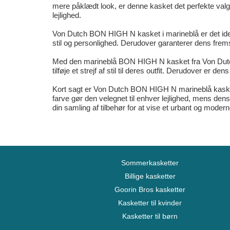
mere påklædt look, er denne kasket det perfekte valg
lejlighed.
Von Dutch BON HIGH N kasket i marineblå er det ideel
stil og personlighed. Derudover garanterer dens fremst
Med den marineblå BON HIGH N kasket fra Von Dutch ka
tilføje et strejf af stil til deres outfit. Derudover er 
Kort sagt er Von Dutch BON HIGH N marineblå kasket de
farve gør den velegnet til enhver lejlighed, mens dens
din samling af tilbehør for at vise et urbant og moderne
Sommerkasketter
Billige kasketter
Goorin Bros kasketter
Kasketter til kvinder
Kasketter til børn