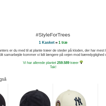
#StyleForTrees
1 Kasket
=
1 træ
ters er du med til at plante træer de steder på kloden, der har mest b
dit samarbejde kommer vi lidt længere på vejen mod bæredygtighed og 
Vi har allerede plantet
259.589
træer
Tak!
også