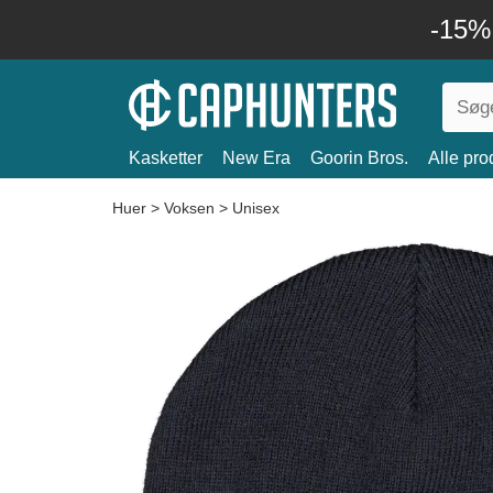
-15%
Kasketter
New Era
Goorin Bros.
Alle pro
Huer
>
Voksen
>
Unisex