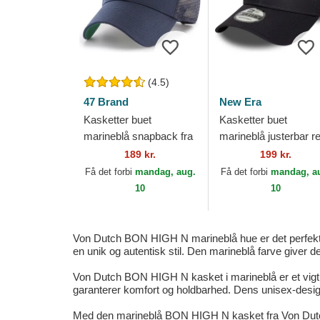
(4.5)
47 Brand
New Era
Kasketter buet
Kasketter buet
marineblå snapback fra
marineblå justerbar 
New York Yankees
9FORTY Outline fra
189 kr.
199 kr.
MLB af 47 Brand
New York Yankees
Få det forbi
mandag, aug.
Få det forbi
mandag, a
MLB af New Era
10
10
Von Dutch BON HIGH N marineblå hue er det perfekte 
en unik og autentisk stil. Den marineblå farve giver 
Von Dutch BON HIGH N kasket i marineblå er et vigtigt 
garanterer komfort og holdbarhed. Dens unisex-design g
Med den marineblå BON HIGH N kasket fra Von Dutch kan d