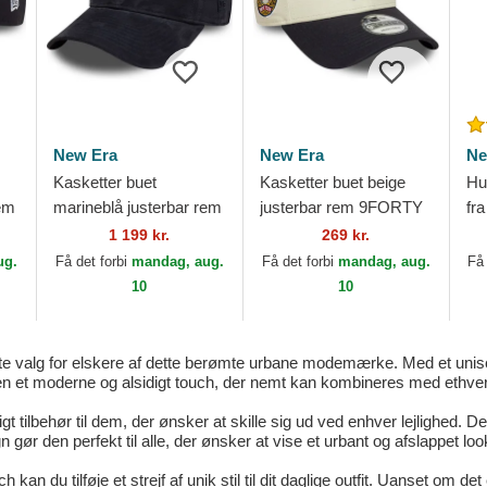
New Era
New Era
Ne
Kasketter buet
Kasketter buet beige
Hu
rem
marineblå justerbar rem
justerbar rem 9FORTY
fr
9TWENTY Suede fra
World Series fra New
ML
1 199 kr.
269 kr.
New York Yankees
York Yankees MLB af
ug.
Få det forbi
mandag, aug.
Få det forbi
mandag, aug.
Få 
MLB af New Era
New Era
10
10
valg for elskere af dette berømte urbane modemærke. Med et unisex-d
den et moderne og alsidigt touch, der nemt kan kombineres med ethvert 
tilbehør til dem, der ønsker at skille sig ud ved enhver lejlighed. Den
ør den perfekt til alle, der ønsker at vise et urbant og afslappet loo
u tilføje et strejf af unik stil til dit daglige outfit. Uanset om det 