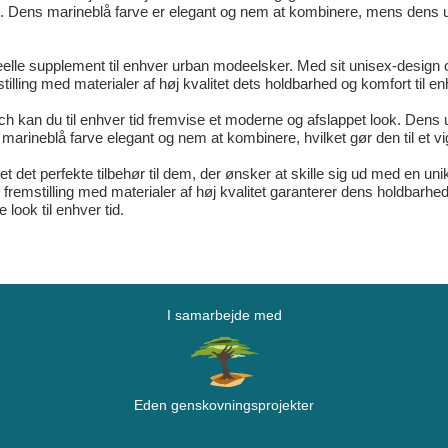
. Dens marineblå farve er elegant og nem at kombinere, mens dens un
le supplement til enhver urban modeelsker. Med sit unisex-design og 
illing med materialer af høj kvalitet dets holdbarhed og komfort til enh
n du til enhver tid fremvise et moderne og afslappet look. Dens uni
dens marineblå farve elegant og nem at kombinere, hvilket gør den til et vi
t perfekte tilbehør til dem, der ønsker at skille sig ud med en unik
 fremstilling med materialer af høj kvalitet garanterer dens holdbarhed
 look til enhver tid.
I samarbejde med
Eden genskovningsprojekter