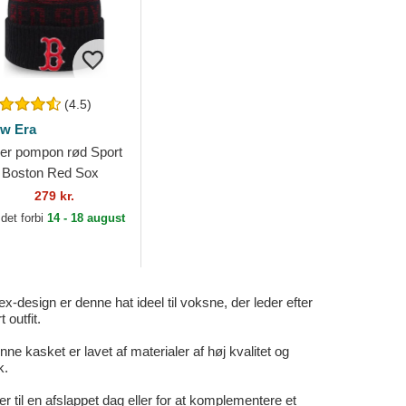
(4.5)
w Era
er pompon rød Sport
a Boston Red Sox
B af New Era
279 kr.
det forbi
14 - 18 august
esign er denne hat ideel til voksne, der leder efter
outfit.
ne kasket er lavet af materialer af høj kvalitet og
k.
er til en afslappet dag eller for at komplementere et