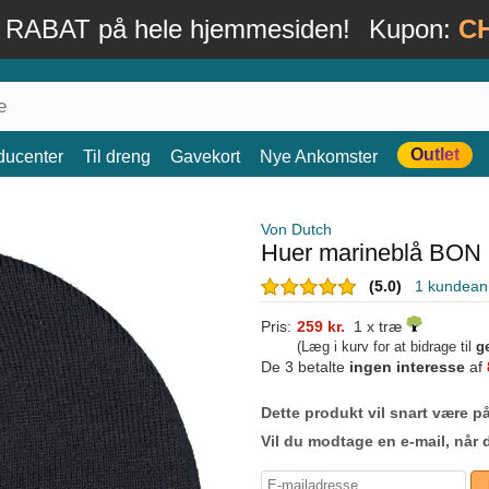
 RABAT på hele hjemmesiden!
Kupon:
C
Outlet
ducenter
Til dreng
Gavekort
Nye Ankomster
Von Dutch
Huer marineblå BON 
(5.0)
1 kundean
Pris:
259 kr.
1 x træ
(Læg i kurv for at bidrage til
g
De 3 betalte
ingen interesse
af
Dette produkt vil snart være på
Vil du modtage en e-mail, når 