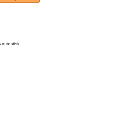
å
 autentisk