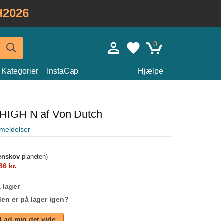
H2026
0
Kategorier
InstaCap
Hjælpe
HIGH N af Von Dutch
meldelser
enskov
planeten)
86 kr.
 lager
den er på lager igen?
Lad mig det vide