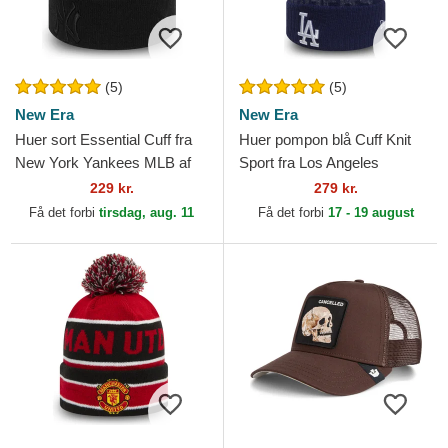
(5)
(5)
New Era
New Era
Huer sort Essential Cuff fra
Huer pompon blå Cuff Knit
New York Yankees MLB af
Sport fra Los Angeles
New Era
Dodgers MLB af New Era
229 kr.
279 kr.
Få det forbi
tirsdag, aug. 11
Få det forbi
17 - 19 august