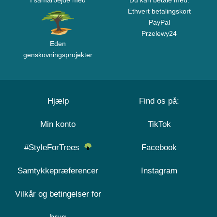
I samarbejde med
Du kan betale med:
Ethvert betalingskort
PayPal
Przelewy24
Eden
genskovningsprojekter
Hjælp
Find os på:
Min konto
TikTok
#StyleForTrees
Facebook
Samtykkepræferencer
Instagram
Vilkår og betingelser for