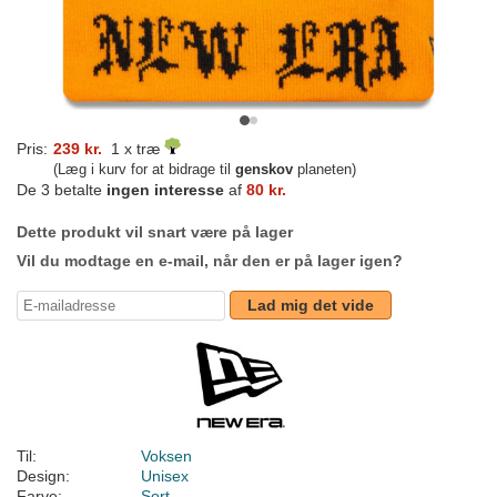
Pris:
239 kr.
1 x træ
(Læg i kurv for at bidrage til
genskov
planeten)
De 3 betalte
ingen interesse
af
80 kr.
Dette produkt vil snart være på lager
Vil du modtage en e-mail, når den er på lager igen?
Lad mig det vide
Til:
Voksen
Design:
Unisex
Farve:
Sort