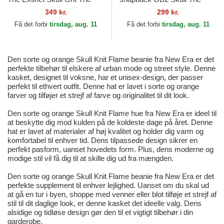
Farm Goorin Bros.
Rocker The Farm Goorin
349 kr.
299 kr.
Bros.
Få det forbi
tirsdag, aug. 11
Få det forbi
tirsdag, aug. 11
Den sorte og orange Skull Knit Flame beanie fra New Era er det
perfekte tilbehør til elskere af urban mode og street style. Denne
kasket, designet til voksne, har et unisex-design, der passer
perfekt til ethvert outfit. Denne hat er lavet i sorte og orange
farver og tilføjer et strejf af farve og originalitet til dit look.
Den sorte og orange Skull Knit Flame hue fra New Era er ideel til
at beskytte dig mod kulden på de koldeste dage på året. Denne
hat er lavet af materialer af høj kvalitet og holder dig varm og
komfortabel til enhver tid. Dens tilpassede design sikrer en
perfekt pasform, uanset hovedets form. Plus, dens moderne og
modige stil vil få dig til at skille dig ud fra mængden.
Den sorte og orange Skull Knit Flame beanie fra New Era er det
perfekte supplement til enhver lejlighed. Uanset om du skal ud
at gå en tur i byen, shoppe med venner eller blot tilføje et strejf af
stil til dit daglige look, er denne kasket det ideelle valg. Dens
alsidige og tidløse design gør den til et vigtigt tilbehør i din
garderobe.