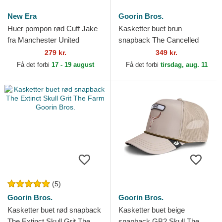
New Era
Goorin Bros.
Huer pompon rød Cuff Jake
Kasketter buet brun
fra Manchester United
snapback The Cancelled
Football Club Premier League
Skull Grit The Farm Goorin
279 kr.
349 kr.
af New Era
Bros.
Få det forbi
17 - 19 august
Få det forbi
tirsdag, aug. 11
(5)
Goorin Bros.
Goorin Bros.
Kasketter buet rød snapback
Kasketter buet beige
The Extinct Skull Grit The
snapback GB2 Skull The