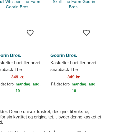
orin Bros.
Goorin Bros.
ketter buet flerfarvet
Kasketter buet flerfarvet
apback The
snapback The
ncelled Skull Whisper
Cancelled Skull The
349 kr.
349 kr.
e Farm Goorin Bros.
Farm Goorin Bros.
 det forbi
mandag, aug.
Få det forbi
mandag, aug.
10
10
kter. Denne unisex-kasket, designet til voksne,
 sin kvalitet og originalitet, tilbyder denne kasket et
d.