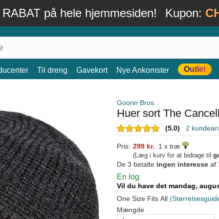
 RABAT på hele hjemmesiden!
Kupon:
C
Outlet
ducenter
Til dreng
Gavekort
Nye Ankomster
Goorin Bros.
Huer sort The Cancel
(5.0)
2 kundean
Pris:
299 kr.
1 x træ
(Læg i kurv for at bidrage til
g
De 3 betalte
ingen interesse
af
En log
Vil du have det mandag, augu
One Size Fits All
(Størrelsesguid
Mængde