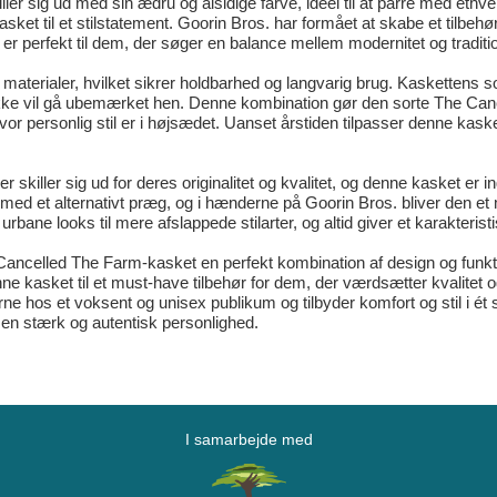
r sig ud med sin ædru og alsidige farve, ideel til at parre med ethvert 
sket til et stilstatement. Goorin Bros. har formået at skabe et tilbehø
er perfekt til dem, der søger en balance mellem modernitet og tradition
materialer, hvilket sikrer holdbarhed og langvarig brug. Kaskettens s
er ikke vil gå ubemærket hen. Denne kombination gør den sorte The Can
hvor personlig stil er i højsædet. Uanset årstiden tilpasser denne kaske
r skiller sig ud for deres originalitet og kvalitet, og denne kasket er
 med et alternativt præg, og i hænderne på Goorin Bros. bliver den 
rbane looks til mere afslappede stilarter, og altid giver et karakteris
ancelled The Farm-kasket en perfekt kombination af design og funktion
 kasket til et must-have tilbehør for dem, der værdsætter kvalitet og 
rne hos et voksent og unisex publikum og tilbyder komfort og stil i ét
er en stærk og autentisk personlighed.
I samarbejde med