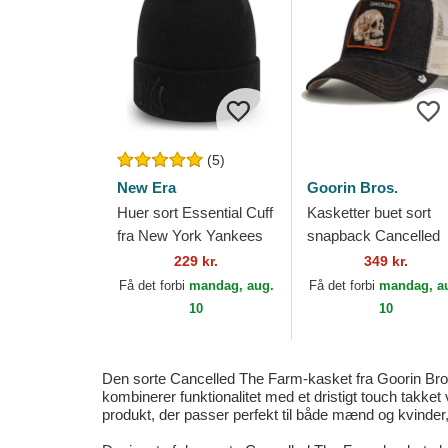
(5)
New Era
Goorin Bros.
Huer sort Essential Cuff
Kasketter buet sort
fra New York Yankees
snapback Cancelled
MLB af New Era
Denim Skull The Far
229 kr.
349 kr.
Goorin Bros.
Få det forbi
mandag, aug.
Få det forbi
mandag, a
10
10
Den sorte Cancelled The Farm-kasket fra Goorin Bros. 
kombinerer funktionalitet med et dristigt touch takket
produkt, der passer perfekt til både mænd og kvinder,