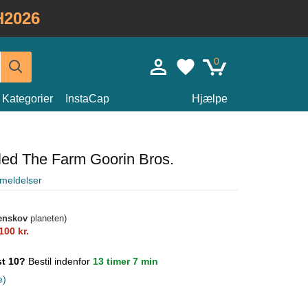
H2026
0
Kategorier
InstaCap
Hjælpe
led The Farm Goorin Bros.
meldelser
enskov
planeten)
100 kr.
st 10?
Bestil indenfor
13 timer 7 min
e)