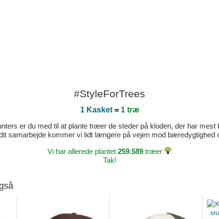
#StyleForTrees
1 Kasket
=
1 træ
ters er du med til at plante træer de steder på kloden, der har mest b
dit samarbejde kommer vi lidt længere på vejen mod bæredygtighed og 
Vi har allerede plantet
259.589
træer
Tak!
også