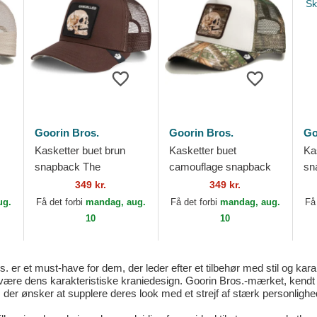
Goorin Bros.
Goorin Bros.
Go
Kasketter buet brun
Kasketter buet
Kas
snapback The
camouflage snapback
sn
m
Cancelled Skull Grit The
Realtree Edge
Ca
349 kr.
349 kr.
Farm Goorin Bros.
Cancelled Skull The
Th
ug.
Få det forbi
mandag, aug.
Få det forbi
mandag, aug.
Få
Farm Goorin Bros.
10
10
er et must-have for dem, der leder efter et tilbehør med stil og kara
 være dens karakteristiske kraniedesign. Goorin Bros.-mærket, kendt for
 der ønsker at supplere deres look med et strejf af stærk personlighe