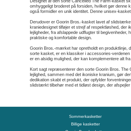
Designet af den sorte Cancelled The Farm-kasket skille
omhyggeligt broderet på forsiden, hvilket gør denne ka
også formidler en unik identitet. Denne unisex-kasket 
Derudover er Goorin Bros.-kasket lavet af slidstærke 
kraniedesignet tilføjer et strejf af respektløshed, d
lejligheder, fra afslappede udflugter til begivenheder, 
praktiske og komfortable design.
Goorin Bros.-mærket har opretholdt en produktlinje, de
sorte kasket, er en klassiker i accessories-verdenen
er en alsidig mulighed, der kan komplementere alt fra u
Kort sagt repræsenterer den sorte Goorin Bros. The C
lejlighed, sammen med det ikoniske kranium, gør denne
dedikation skabt et produkt, der opfylder forventninge
slidstærkt tilbehør med et tidløst design, der afspejl
Sommerkasketter
Billige kasketter