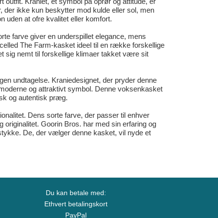
outfit. Kraniet, et symbol på oprør og attitude, er
r, der ikke kun beskytter mod kulde eller sol, men
 uden at ofre kvalitet eller komfort.
orte farve giver en underspillet elegance, mens
celled The Farm-kasket ideel til en række forskellige
t sig nemt til forskellige klimaer takket være sit
 ingen undtagelse. Kraniedesignet, der pryder denne
et moderne og attraktivt symbol. Denne voksenkasket
tisk og autentisk præg.
alitet. Dens sorte farve, der passer til enhver
originalitet. Goorin Bros. har med sin erfaring og
 stykke. De, der vælger denne kasket, vil nyde et
Du kan betale med:
Ethvert betalingskort
PayPal