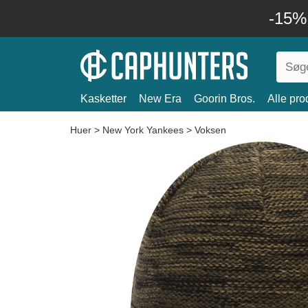
-15%
Kasketter
New Era
Goorin Bros.
Alle pro
Huer
>
New York Yankees
>
Voksen