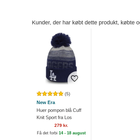
Kunder, der har købt dette produkt, købte 
(5)
New Era
Huer pompon blå Cuff
Knit Sport fra Los
Angeles Dodgers MLB
279 kr.
af New Era
Få det forbi
14 - 18 august