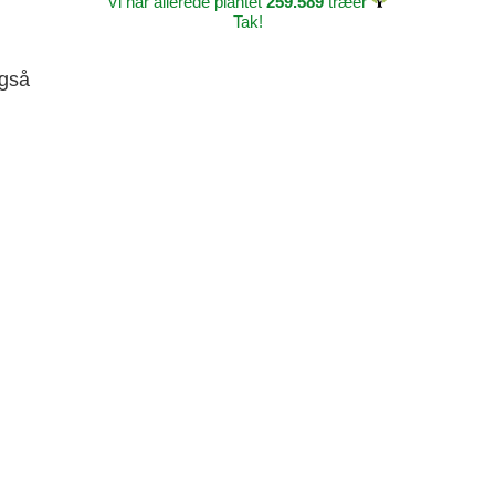
Vi har allerede plantet
259.589
træer
Tak!
også