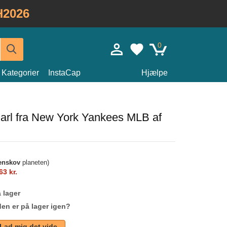
H2026
0
Kategorier
InstaCap
Hjælpe
Marl fra New York Yankees MLB af
enskov
planeten)
63 kr.
 lager
den er på lager igen?
Lad mig det vide