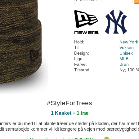
Hold:
New York
Til:
Voksen
Design:
Unisex
Liga:
MLB
Farve:
Brun
Tilstand:
Ny; 100 %
#StyleForTrees
1 Kasket
=
1 træ
ters er du med til at plante træer de steder på kloden, der har mest b
dit samarbejde kommer vi lidt længere på vejen mod bæredygtighed og 