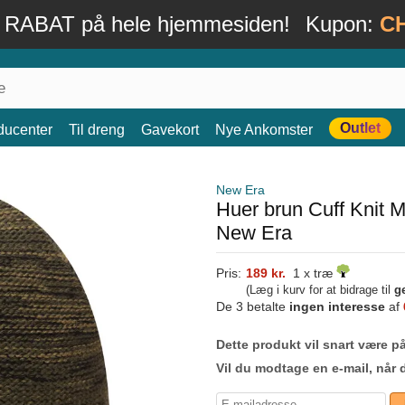
 RABAT på hele hjemmesiden!
Kupon:
C
Outlet
ducenter
Til dreng
Gavekort
Nye Ankomster
New Era
Huer brun Cuff Knit 
New Era
Pris:
189 kr.
1 x træ
(Læg i kurv for at bidrage til
g
De 3 betalte
ingen interesse
af
Dette produkt vil snart være på
Vil du modtage en e-mail, når 