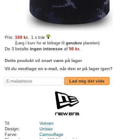
Pris:
169 kr.
1 x træ
(Læg i kurv for at bidrage til
genskov
planeten)
De 3 betalte
ingen interesse
af
56 kr.
Dette produkt vil snart være på lager
Vil du modtage en e-mail, når den er på lager igen?
Lad mig det vide
Til:
Voksen
Design:
Unisex
Farve:
Camouflage