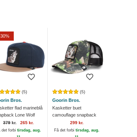
-30%
(5)
(5)
orin Bros.
Goorin Bros.
sketter flad marineblå
Kasketter buet
apback Lone Wolf
camouflage snapback
e Pack The Farm
Lone Wolf Camouflage
379
kr.
265 kr.
299 kr.
ats The Farm Goorin
Seasonal Real Tree The
 det forbi
tirsdag, aug.
Få det forbi
tirsdag, aug.
os.
Farm Goorin Bros.