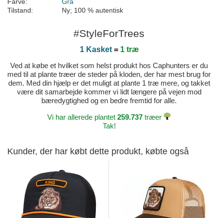
Farve:
Grå
Tilstand:
Ny; 100 % autentisk
#StyleForTrees
1 Kasket
=
1 træ
Ved at købe et hvilket som helst produkt hos Caphunters er du
med til at plante træer de steder på kloden, der har mest brug for
dem. Med din hjælp er det muligt at plante 1 træ mere, og takket
være dit samarbejde kommer vi lidt længere på vejen mod
bæredygtighed og en bedre fremtid for alle.
Vi har allerede plantet
259.737
træer
Tak!
Kunder, der har købt dette produkt, købte også