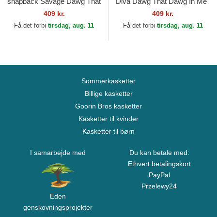
snapback Savage Dawg That
Diva Dawg That Dawg In Me
Dawg In Me The Farm
The Farm Goorin Bros.
409 kr.
409 kr.
Goorin Bros.
Få det forbi
tirsdag, aug. 11
Få det forbi
tirsdag, aug. 11
Sommerkasketter
Billige kasketter
Goorin Bros kasketter
Kasketter til kvinder
Kasketter til børn
I samarbejde med
Du kan betale med:
Ethvert betalingskort
PayPal
Przelewy24
Eden
genskovningsprojekter