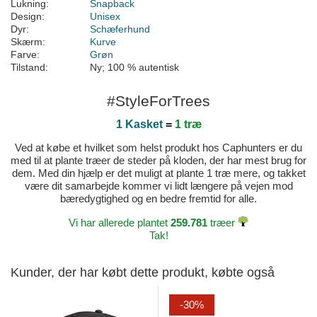
Lukning:
Snapback
Design:
Unisex
Dyr:
Schæferhund
Skærm:
Kurve
Farve:
Grøn
Tilstand:
Ny; 100 % autentisk
#StyleForTrees
1 Kasket
=
1 træ
Ved at købe et hvilket som helst produkt hos Caphunters er du
med til at plante træer de steder på kloden, der har mest brug for
dem. Med din hjælp er det muligt at plante 1 træ mere, og takket
være dit samarbejde kommer vi lidt længere på vejen mod
bæredygtighed og en bedre fremtid for alle.
Vi har allerede plantet
259.781
træer
Tak!
Kunder, der har købt dette produkt, købte også
-30%