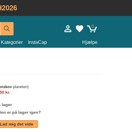
H2026
0
Kategorier
InstaCap
Hjælpe
enskov
planeten)
50 kr.
 lager
den er på lager igen?
Lad mig det vide