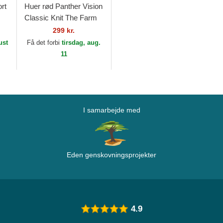
rt
Huer rød Panther Vision
Classic Knit The Farm
Goorin Bros.
299 kr.
ust
Få det forbi
tirsdag, aug.
11
I samarbejde med
Eden genskovningsprojekter
4.9