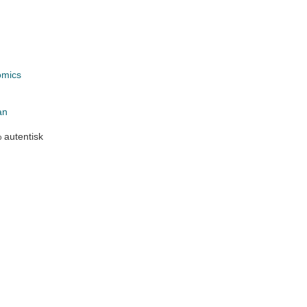
omics
an
 autentisk