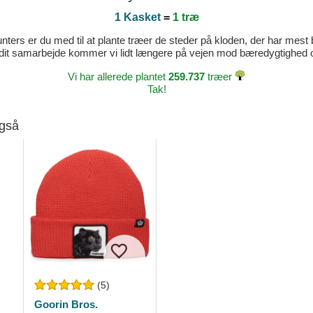
1 Kasket
=
1 træ
ters er du med til at plante træer de steder på kloden, der har mest b
dit samarbejde kommer vi lidt længere på vejen mod bæredygtighed og 
Vi har allerede plantet
259.737
træer
Tak!
også
(5)
Goorin Bros.