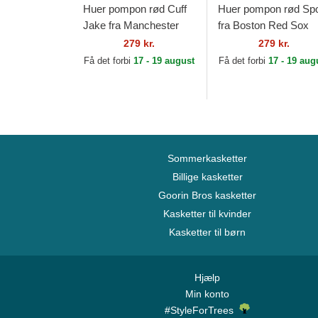
Huer pompon rød Cuff
Huer pompon rød Spo
Jake fra Manchester
fra Boston Red Sox
United Football Club
MLB af New Era
279 kr.
279 kr.
Premier League af New
Få det forbi
17 - 19 august
Få det forbi
17 - 19 aug
Era
Sommerkasketter
Billige kasketter
Goorin Bros kasketter
Kasketter til kvinder
Kasketter til børn
Hjælp
Min konto
#StyleForTrees