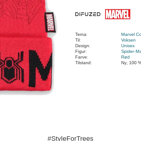
Tema:
Marvel C
Til:
Voksen
Design:
Unisex
Figur:
Spider-M
Farve:
Rød
Tilstand:
Ny; 100 %
#StyleForTrees