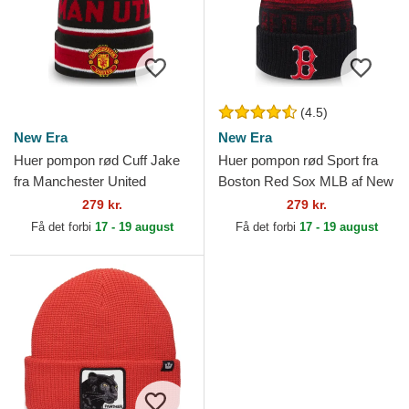
(4.5)
New Era
New Era
Huer pompon rød Cuff Jake
Huer pompon rød Sport fra
fra Manchester United
Boston Red Sox MLB af New
Football Club Premier League
Era
279 kr.
279 kr.
af New Era
Få det forbi
17 - 19 august
Få det forbi
17 - 19 august