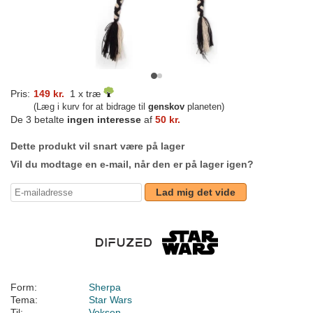
Pris:
149 kr.
1 x træ
(Læg i kurv for at bidrage til
genskov
planeten)
De 3 betalte
ingen interesse
af
50 kr.
Dette produkt vil snart være på lager
Vil du modtage en e-mail, når den er på lager igen?
Lad mig det vide
Form:
Sherpa
Tema:
Star Wars
Til:
Voksen