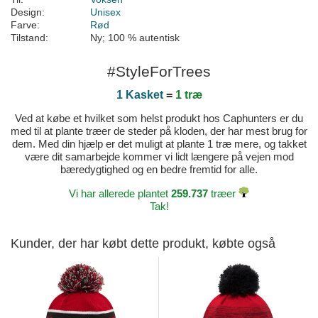
Design:
Unisex
Farve:
Rød
Tilstand:
Ny; 100 % autentisk
#StyleForTrees
1 Kasket
=
1 træ
Ved at købe et hvilket som helst produkt hos Caphunters er du
med til at plante træer de steder på kloden, der har mest brug for
dem. Med din hjælp er det muligt at plante 1 træ mere, og takket
være dit samarbejde kommer vi lidt længere på vejen mod
bæredygtighed og en bedre fremtid for alle.
Vi har allerede plantet
259.737
træer
Tak!
Kunder, der har købt dette produkt, købte også