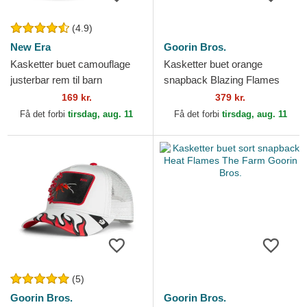
(4.9)
New Era
Goorin Bros.
Kasketter buet camouflage
Kasketter buet orange
justerbar rem til barn
snapback Blazing Flames
9FORTY League Essential
The Farm Goorin Bros.
169 kr.
379 kr.
fra New York Yankees MLB...
Få det forbi
tirsdag, aug. 11
Få det forbi
tirsdag, aug. 11
(5)
Goorin Bros.
Goorin Bros.