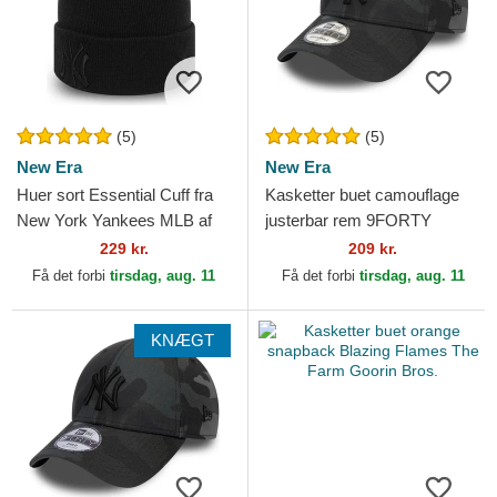
(5)
(5)
New Era
New Era
Huer sort Essential Cuff fra
Kasketter buet camouflage
New York Yankees MLB af
justerbar rem 9FORTY
New Era
League Essential fra New
229 kr.
209 kr.
York Yankees MLB af New
Få det forbi
tirsdag, aug. 11
Få det forbi
tirsdag, aug. 11
Era
KNÆGT