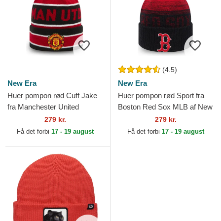
(4.5)
New Era
New Era
Huer pompon rød Cuff Jake
Huer pompon rød Sport fra
fra Manchester United
Boston Red Sox MLB af New
Football Club Premier League
Era
279 kr.
279 kr.
af New Era
Få det forbi
17 - 19 august
Få det forbi
17 - 19 august