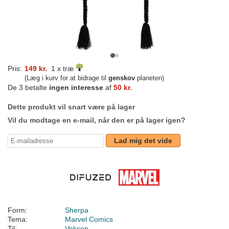
Pris:
149 kr.
1 x træ
(Læg i kurv for at bidrage til
genskov
planeten)
De 3 betalte
ingen interesse
af
50 kr.
Dette produkt vil snart være på lager
Vil du modtage en e-mail, når den er på lager igen?
Lad mig det vide
Form:
Sherpa
Tema:
Marvel Comics
Til:
Voksen