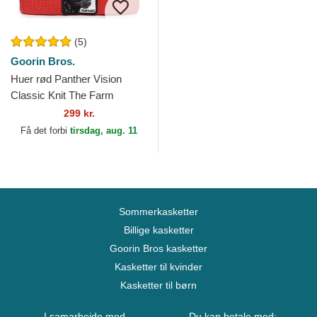
(5)
Goorin Bros.
Huer rød Panther Vision
Classic Knit The Farm
Goorin Bros.
299 kr.
Få det forbi
tirsdag, aug. 11
Sommerkasketter
Billige kasketter
Goorin Bros kasketter
Kasketter til kvinder
Kasketter til børn
I samarbejde med
Du kan betale med: