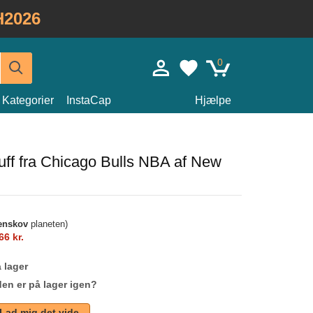
H2026
0
Kategorier
InstaCap
Hjælpe
uff fra Chicago Bulls NBA af New
enskov
planeten)
66 kr.
 lager
den er på lager igen?
Lad mig det vide