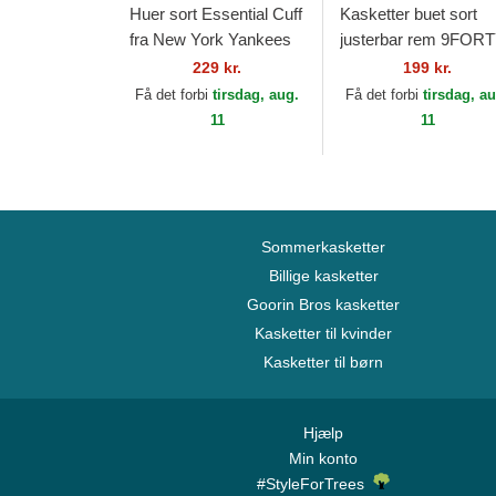
Huer sort Essential Cuff
Kasketter buet sort
fra New York Yankees
justerbar rem 9FOR
MLB af New Era
Essential fra Chicago
229 kr.
199 kr.
Bulls NBA af New Er
Få det forbi
tirsdag, aug.
Få det forbi
tirsdag, a
11
11
Sommerkasketter
Billige kasketter
Goorin Bros kasketter
Kasketter til kvinder
Kasketter til børn
Hjælp
Min konto
#StyleForTrees