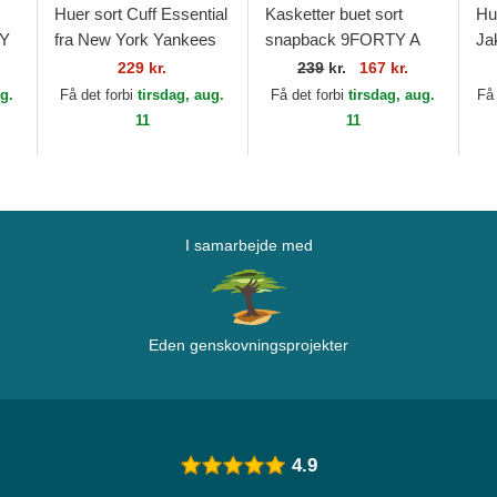
Huer sort Cuff Essential
Kasketter buet sort
Hu
TY
fra New York Yankees
snapback 9FORTY A
Ja
MLB af New Era
Frame Tonal fra
Un
229 kr.
239
kr.
167 kr.
a
Chicago Bulls NBA af
Pr
ug.
Få det forbi
tirsdag, aug.
Få det forbi
tirsdag, aug.
Få 
New Era
Er
11
11
I samarbejde med
Eden genskovningsprojekter
4.9