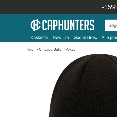
-15%
Kasketter
New Era
Goorin Bros.
Alle pro
Huer
>
Chicago Bulls
>
Voksen