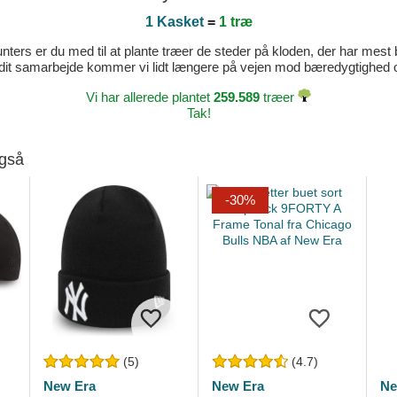
1 Kasket
=
1 træ
ters er du med til at plante træer de steder på kloden, der har mest b
dit samarbejde kommer vi lidt længere på vejen mod bæredygtighed og 
Vi har allerede plantet
259.589
træer
Tak!
også
-30%
(5)
(4.7)
New Era
New Era
Ne