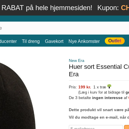
 RABAT på hele hjemmesiden!
Kupon:
C
Outlet
ducenter
Til dreng
Gavekort
Nye Ankomster
New Era
Huer sort Essential C
Era
Pris:
199 kr.
1 x træ
(Læg i kurv for at bidrage til
g
De 3 betalte
ingen interesse
af
Dette produkt vil snart være på
Vil du modtage en e-mail, når 