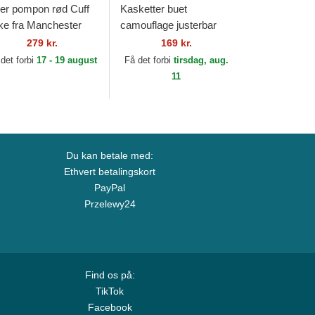
er pompon rød Cuff
Kasketter buet
ke fra Manchester
camouflage justerbar
ited Football Club
rem til barn 9FORTY
279 kr.
169 kr.
emier League af New
League Essential fra
det forbi
17 - 19 august
Få det forbi
tirsdag, aug.
a
New York Yankees
11
MLB...
Du kan betale med:
Ethvert betalingskort
PayPal
Przelewy24
Find os på:
TikTok
Facebook