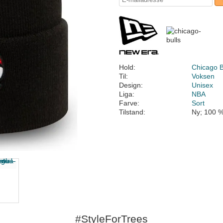
Hold:
Chicago B
Til:
Voksen
Design:
Unisex
Liga:
NBA
Farve:
Sort
Tilstand:
Ny; 100 %
#StyleForTrees