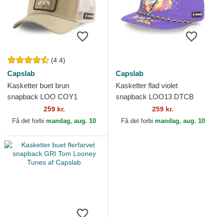
(4.4)
Capslab
Capslab
Kasketter buet brun
Kasketter flad violet
snapback LOO COY1
snapback LOO13 DTCB
Coyote Looney Tunes af
Coyote Looney Tunes af
259 kr.
259 kr.
Capslab
Capslab
Få det forbi
mandag, aug. 10
Få det forbi
mandag, aug. 10