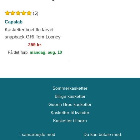
(5)
Capslab
Kasketter buet flerfarvet
snapback GRI Tom Looney
Tunes af Capslab
259 kr.
Få det forbi
mandag, aug. 10
Sommerkasketter
Billige kasketter
Goorin Bros kasketter
Kasketter til kvinder
Kasketter til børn
I samarbejde med
Du kan betale med: