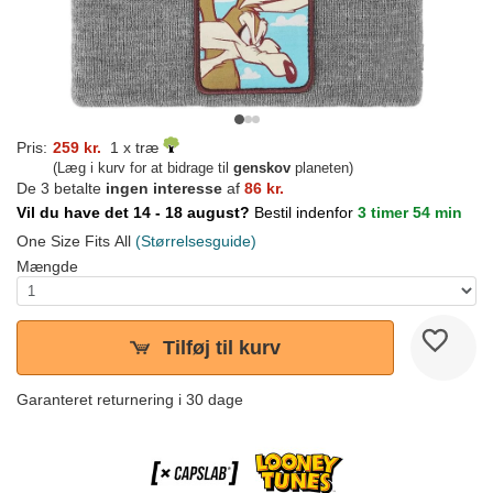
Pris:
259 kr.
1 x træ
(Læg i kurv for at bidrage til
genskov
planeten)
De 3 betalte
ingen interesse
af
86 kr.
Vil du have det 14 - 18 august?
Bestil indenfor
3 timer 54 min
One Size Fits All
(Størrelsesguide)
Mængde
Tilføj til kurv
Garanteret returnering i 30 dage