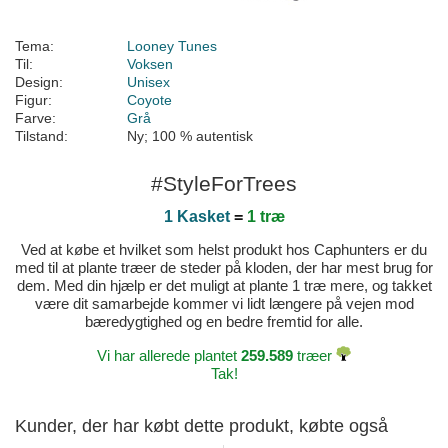
Tema:
Looney Tunes
Til:
Voksen
Design:
Unisex
Figur:
Coyote
Farve:
Grå
Tilstand:
Ny; 100 % autentisk
#StyleForTrees
1 Kasket
=
1 træ
Ved at købe et hvilket som helst produkt hos Caphunters er du
med til at plante træer de steder på kloden, der har mest brug for
dem. Med din hjælp er det muligt at plante 1 træ mere, og takket
være dit samarbejde kommer vi lidt længere på vejen mod
bæredygtighed og en bedre fremtid for alle.
Vi har allerede plantet
259.589
træer
Tak!
Kunder, der har købt dette produkt, købte også