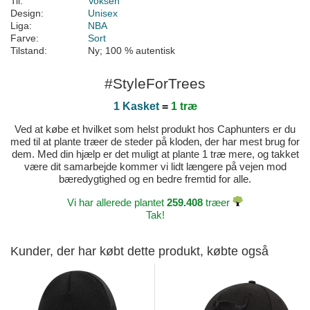
Til:
Voksen
Design:
Unisex
Liga:
NBA
Farve:
Sort
Tilstand:
Ny; 100 % autentisk
#StyleForTrees
1 Kasket
=
1 træ
Ved at købe et hvilket som helst produkt hos Caphunters er du
med til at plante træer de steder på kloden, der har mest brug for
dem. Med din hjælp er det muligt at plante 1 træ mere, og takket
være dit samarbejde kommer vi lidt længere på vejen mod
bæredygtighed og en bedre fremtid for alle.
Vi har allerede plantet
259.408
træer
Tak!
Kunder, der har købt dette produkt, købte også