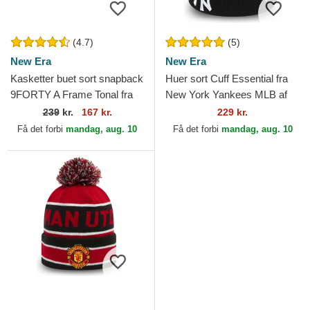
(4.7)
(5)
New Era
New Era
Kasketter buet sort snapback
Huer sort Cuff Essential fra
9FORTY A Frame Tonal fra
New York Yankees MLB af
Chicago Bulls NBA af New
New Era
239
kr.
167 kr.
229 kr.
Era
Få det forbi
mandag, aug. 10
Få det forbi
mandag, aug. 10