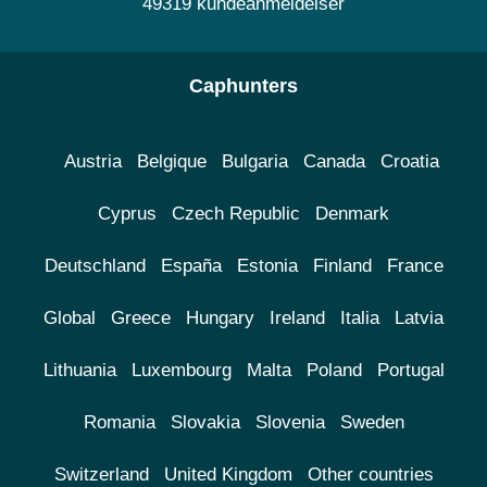
49319 kundeanmeldelser
Caphunters
Austria
Belgique
Bulgaria
Canada
Croatia
Cyprus
Czech Republic
Denmark
Deutschland
España
Estonia
Finland
France
Global
Greece
Hungary
Ireland
Italia
Latvia
Lithuania
Luxembourg
Malta
Poland
Portugal
Romania
Slovakia
Slovenia
Sweden
Switzerland
United Kingdom
Other countries