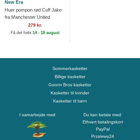
New Era
Huer pompon rød Cuff Jake
fra Manchester United
Football Club Premier League
279 kr.
af New Era
Få det forbi
14 - 18 august
Sommerkasketter
Billige kasketter
Goorin Bros kasketter
Kasketter til kvinder
Kasketter til børn
I samarbejde med
Du kan betale med:
Ethvert betalingskort
PayPal
Przelewy24