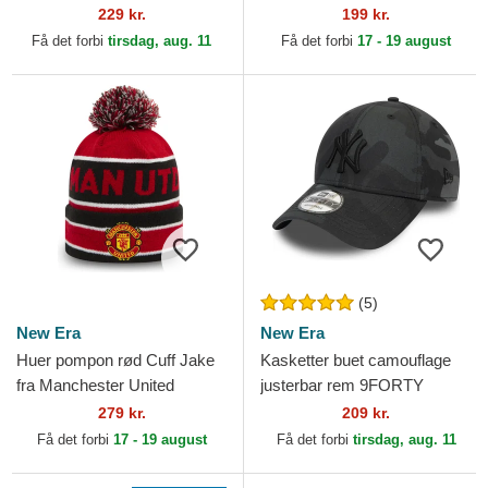
New Era
fra Los Angeles Dodgers
229 kr.
199 kr.
MLB af New Era
Få det forbi
tirsdag, aug. 11
Få det forbi
17 - 19 august
(5)
New Era
New Era
Huer pompon rød Cuff Jake
Kasketter buet camouflage
fra Manchester United
justerbar rem 9FORTY
Football Club Premier League
League Essential fra New
279 kr.
209 kr.
af New Era
York Yankees MLB af New
Få det forbi
17 - 19 august
Få det forbi
tirsdag, aug. 11
Era