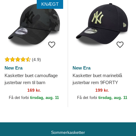
KNÆGT
(4.9)
New Era
New Era
Kasketter buet camouflage
Kasketter buet marineblå
justerbar rem til barn
justerbar rem 9FORTY
9FORTY League Essential
League Essential fra New
169 kr.
199 kr.
fra New York Yankees MLB...
York Yankees MLB af New
Få det forbi
tirsdag, aug. 11
Få det forbi
tirsdag, aug. 11
Era
Sommerkasketter