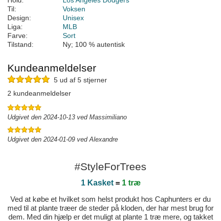
Hold:
Los Angeles Dodgers
Til:
Voksen
Design:
Unisex
Liga:
MLB
Farve:
Sort
Tilstand:
Ny; 100 % autentisk
Kundeanmeldelser
5 ud af 5 stjerner
2 kundeanmeldelser
Udgivet den 2024-10-13 ved Massimiliano
Udgivet den 2024-01-09 ved Alexandre
#StyleForTrees
1 Kasket
=
1 træ
Ved at købe et hvilket som helst produkt hos Caphunters er du
med til at plante træer de steder på kloden, der har mest brug for
dem. Med din hjælp er det muligt at plante 1 træ mere, og takket