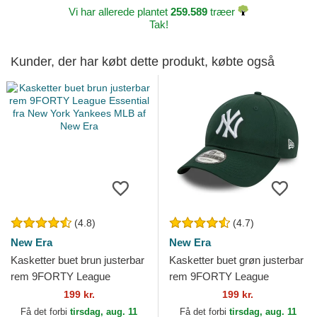
Vi har allerede plantet
259.589
træer
Tak!
Kunder, der har købt dette produkt, købte også
(4.8)
(4.7)
New Era
New Era
Kasketter buet brun justerbar
Kasketter buet grøn justerbar
rem 9FORTY League
rem 9FORTY League
Essential fra New York
Essential fra New York
199 kr.
199 kr.
Yankees MLB af New Era
Yankees MLB af New Era
Få det forbi
tirsdag, aug. 11
Få det forbi
tirsdag, aug. 11