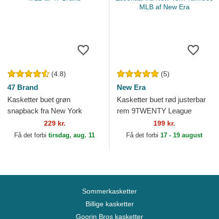
(4.8)
(5)
47 Brand
New Era
Kasketter buet grøn
Kasketter buet rød justerbar
snapback fra New York
rem 9TWENTY League
Yankees MLB af 47 Brand
Essential fra New York
229 kr.
199 kr.
Yankees MLB af New Era
Få det forbi
tirsdag, aug. 11
Få det forbi
17 - 19 august
Sommerkasketter
Billige kasketter
Goorin Bros kasketter