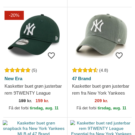
-20%
(5)
(4.8)
New Era
47 Brand
Kasketter buet grøn justerbar
Kasketter buet grøn justerbar
rem 9TWENTY League
rem fra New York Yankees
Essential fra New York
MLB af 47 Brand
199
kr.
159 kr.
209 kr.
Yankees MLB af New Era
Få det forbi
tirsdag, aug. 11
Få det forbi
tirsdag, aug. 11