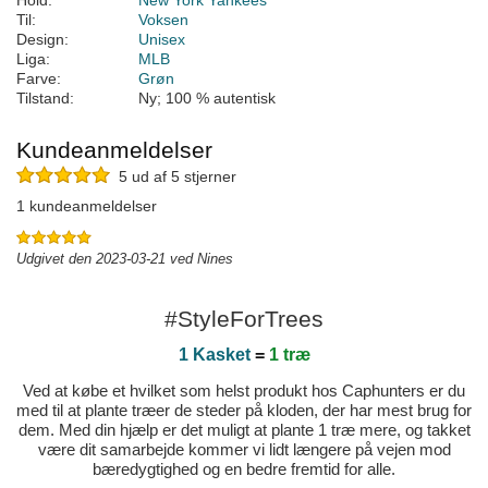
Hold:
New York Yankees
Til:
Voksen
Design:
Unisex
Liga:
MLB
Farve:
Grøn
Tilstand:
Ny; 100 % autentisk
Kundeanmeldelser
5 ud af 5 stjerner
1 kundeanmeldelser
Udgivet den 2023-03-21 ved Nines
#StyleForTrees
1 Kasket
=
1 træ
Ved at købe et hvilket som helst produkt hos Caphunters er du
med til at plante træer de steder på kloden, der har mest brug for
dem. Med din hjælp er det muligt at plante 1 træ mere, og takket
være dit samarbejde kommer vi lidt længere på vejen mod
bæredygtighed og en bedre fremtid for alle.