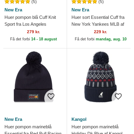
(5)
(5)
New Era
New Era
Huer pompon blå Cuff Knit
Huer sort Essential Cuff fra
Sport fra Los Angeles
New York Yankees MLB af
Dodgers MLB af New Era
New Era
279 kr.
229 kr.
Få det forbi
14 - 18 august
Få det forbi
mandag, aug. 10
New Era
Kangol
Huer pompon marineblå
Huer pompon marineblå
Essential fra Red Bull Racing
Holiday Dk Blue af Kangol