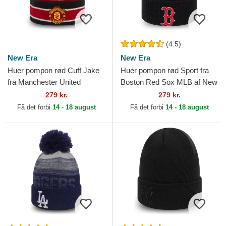
(4.5)
New Era
New Era
Huer pompon rød Cuff Jake
Huer pompon rød Sport fra
fra Manchester United
Boston Red Sox MLB af New
Football Club Premier League
Era
279 kr.
279 kr.
af New Era
Få det forbi
14 - 18 august
Få det forbi
14 - 18 august