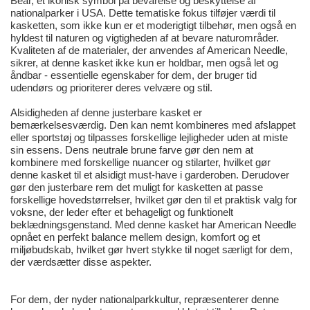
Bear, et ikonisk symbol på bevarelse og beskyttelse af
nationalparker i USA. Dette tematiske fokus tilføjer værdi til
kasketten, som ikke kun er et moderigtigt tilbehør, men også en
hyldest til naturen og vigtigheden af at bevare naturområder.
Kvaliteten af de materialer, der anvendes af American Needle,
sikrer, at denne kasket ikke kun er holdbar, men også let og
åndbar - essentielle egenskaber for dem, der bruger tid
udendørs og prioriterer deres velvære og stil.
Alsidigheden af denne justerbare kasket er
bemærkelsesværdig. Den kan nemt kombineres med afslappet
eller sportstøj og tilpasses forskellige lejligheder uden at miste
sin essens. Dens neutrale brune farve gør den nem at
kombinere med forskellige nuancer og stilarter, hvilket gør
denne kasket til et alsidigt must-have i garderoben. Derudover
gør den justerbare rem det muligt for kasketten at passe
forskellige hovedstørrelser, hvilket gør den til et praktisk valg for
voksne, der leder efter et behageligt og funktionelt
beklædningsgenstand. Med denne kasket har American Needle
opnået en perfekt balance mellem design, komfort og et
miljøbudskab, hvilket gør hvert stykke til noget særligt for dem,
der værdsætter disse aspekter.
For dem, der nyder nationalparkkultur, repræsenterer denne