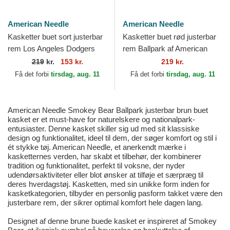
American Needle
American Needle
Kasketter buet sort justerbar
Kasketter buet rød justerbar
rem Los Angeles Dodgers
rem Ballpark af American
Ballpark fra Los Angeles
Needle
219
kr.
153 kr.
219 kr.
Dodgers MLB af...
Få det forbi
tirsdag, aug. 11
Få det forbi
tirsdag, aug. 11
American Needle Smokey Bear Ballpark justerbar brun buet
kasket er et must-have for naturelskere og nationalpark-
entusiaster. Denne kasket skiller sig ud med sit klassiske
design og funktionalitet, ideel til dem, der søger komfort og stil i
ét stykke tøj. American Needle, et anerkendt mærke i
kasketternes verden, har skabt et tilbehør, der kombinerer
tradition og funktionalitet, perfekt til voksne, der nyder
udendørsaktiviteter eller blot ønsker at tilføje et særpræg til
deres hverdagstøj. Kasketten, med sin unikke form inden for
kasketkategorien, tilbyder en personlig pasform takket være den
justerbare rem, der sikrer optimal komfort hele dagen lang.
Designet af denne brune buede kasket er inspireret af Smokey