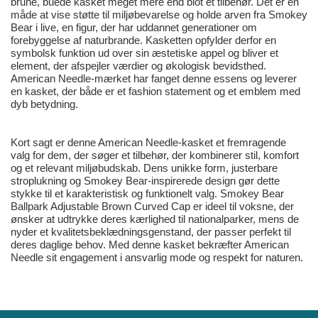
brune, buede kasket meget mere end blot et tilbehør. Det er en
måde at vise støtte til miljøbevarelse og holde arven fra Smokey
Bear i live, en figur, der har uddannet generationer om
forebyggelse af naturbrande. Kasketten opfylder derfor en
symbolsk funktion ud over sin æstetiske appel og bliver et
element, der afspejler værdier og økologisk bevidsthed.
American Needle-mærket har fanget denne essens og leverer
en kasket, der både er et fashion statement og et emblem med
dyb betydning.
Kort sagt er denne American Needle-kasket et fremragende
valg for dem, der søger et tilbehør, der kombinerer stil, komfort
og et relevant miljøbudskab. Dens unikke form, justerbare
stroplukning og Smokey Bear-inspirerede design gør dette
stykke til et karakteristisk og funktionelt valg. Smokey Bear
Ballpark Adjustable Brown Curved Cap er ideel til voksne, der
ønsker at udtrykke deres kærlighed til nationalparker, mens de
nyder et kvalitetsbeklædningsgenstand, der passer perfekt til
deres daglige behov. Med denne kasket bekræfter American
Needle sit engagement i ansvarlig mode og respekt for naturen.