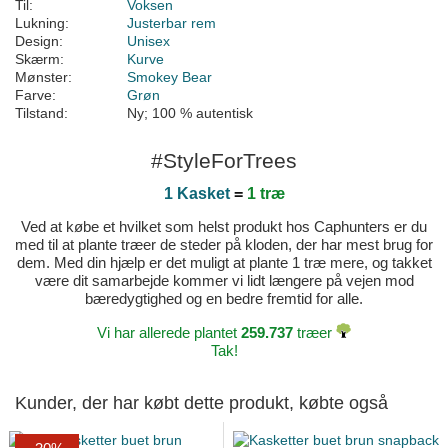
Til:
Voksen
Lukning:
Justerbar rem
Design:
Unisex
Skærm:
Kurve
Mønster:
Smokey Bear
Farve:
Grøn
Tilstand:
Ny; 100 % autentisk
#StyleForTrees
1 Kasket
=
1 træ
Ved at købe et hvilket som helst produkt hos Caphunters er du
med til at plante træer de steder på kloden, der har mest brug for
dem. Med din hjælp er det muligt at plante 1 træ mere, og takket
være dit samarbejde kommer vi lidt længere på vejen mod
bæredygtighed og en bedre fremtid for alle.
Vi har allerede plantet
259.737
træer
Tak!
Kunder, der har købt dette produkt, købte også