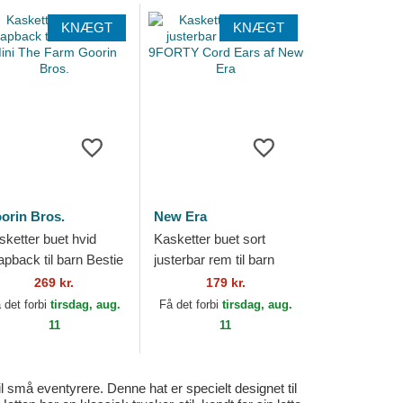
KNÆGT
KNÆGT
orin Bros.
New Era
sketter buet hvid
Kasketter buet sort
apback til barn Bestie
justerbar rem til barn
ni The Farm Goorin
9FORTY Cord Ears af
269 kr.
179 kr.
os.
New Era
 det forbi
tirsdag, aug.
Få det forbi
tirsdag, aug.
11
11
l små eventyrere. Denne hat er specielt designet til