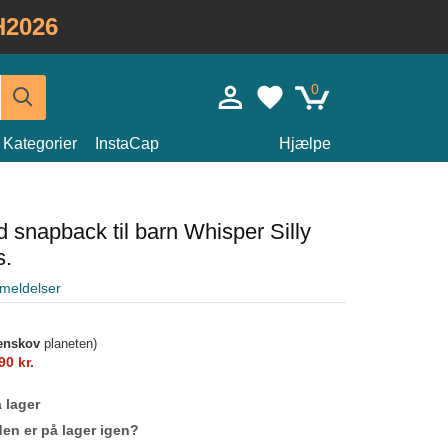
H2026
0
Kategorier
InstaCap
Hjælpe
d snapback til barn Whisper Silly
s.
meldelser
enskov
planeten)
90 kr.
 lager
den er på lager igen?