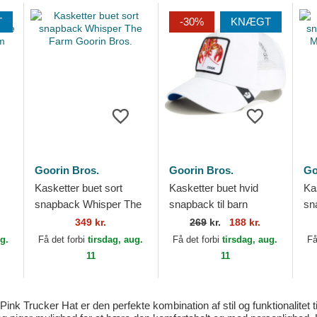
T
-30%
KNÆGT
Goorin Bros.
Goorin Bros.
Go
Kasketter buet sort
Kasketter buet hvid
Ka
snapback Whisper The
snapback til barn
sn
Farm Goorin Bros.
Lemme Cook Mini The
Mi
349 kr.
269
kr.
188 kr.
s.
Farm Goorin Bros.
Br
ug.
Få det forbi
tirsdag, aug.
Få det forbi
tirsdag, aug.
Få
11
11
k Trucker Hat er den perfekte kombination af stil og funktionalitet ti