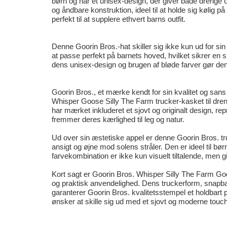
børn og har et unisex-design, der giver både drenge o
og åndbare konstruktion, ideel til at holde sig kølig på
perfekt til at supplere ethvert barns outfit.
Denne Goorin Bros.-hat skiller sig ikke kun ud for si
at passe perfekt på barnets hoved, hvilket sikrer en 
dens unisex-design og brugen af bløde farver gør den vel
Goorin Bros., et mærke kendt for sin kvalitet og sans f
Whisper Goose Silly The Farm trucker-kasket til dren
har mærket inkluderet et sjovt og originalt design, 
fremmer deres kærlighed til leg og natur.
Ud over sin æstetiske appel er denne Goorin Bros. tr
ansigt og øjne mod solens stråler. Den er ideel til 
farvekombination er ikke kun visuelt tiltalende, men gi
Kort sagt er Goorin Bros. Whisper Silly The Farm Goos
og praktisk anvendelighed. Dens truckerform, snapbac
garanterer Goorin Bros. kvalitetsstempel et holdbart pr
ønsker at skille sig ud med et sjovt og moderne touch