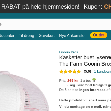
 RABAT på hele hjemmesiden!
Kupon:
C
Outlet
ducenter
Til dreng
Gavekort
Nye Ankomster
Goorin Bros.
Kasketter buet lyserø
The Farm Goorin Bro
(5.0)
1 kundean
Pris:
269 kr.
1 x træ
(Læg i kurv for at bidrage til
g
De 3 betalte
ingen interesse
af
Dette produkt vil snart være på
Vil du modtage en e-mail, når 