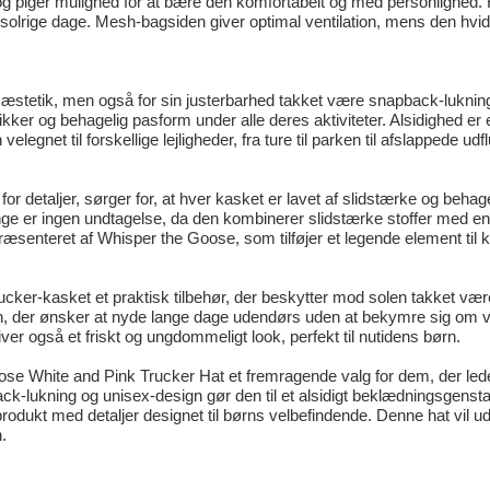
g piger mulighed for at bære den komfortabelt og med personlighed. Hat
 solrige dage. Mesh-bagsiden giver optimal ventilation, mens den hvide o
n æstetik, men også for sin justerbarhed takket være snapback-lukning
sikker og behagelig pasform under alle deres aktiviteter. Alsidighed e
egnet til forskellige lejligheder, fra ture til parken til afslappede udf
or detaljer, sørger for, at hver kasket er lavet af slidstærke og behag
ge er ingen undtagelse, da den kombinerer slidstærke stoffer med en
repræsenteret af Whisper the Goose, som tilføjer et legende element 
ucker-kasket et praktisk tilbehør, der beskytter mod solen takket v
børn, der ønsker at nyde lange dage udendørs uden at bekymre sig om 
ver også et friskt og ungdommeligt look, perfekt til nutidens børn.
e White and Pink Trucker Hat et fremragende valg for dem, der leder 
k-lukning og unisex-design gør den til et alsidigt beklædningsgensta
odukt med detaljer designet til børns velbefindende. Denne hat vil uden 
.