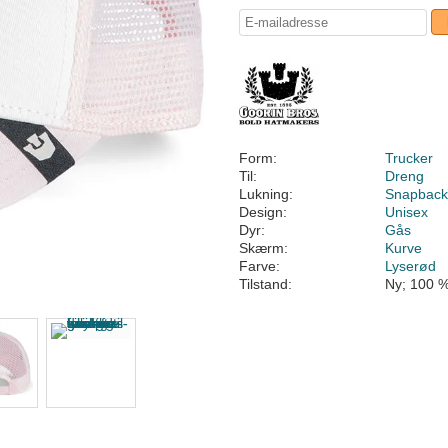
Form:
Trucker
Til:
Dreng
Lukning:
Snapbac
Design:
Unisex
Dyr:
Gås
Skærm:
Kurve
Farve:
Lyserød
Tilstand:
Ny; 100 %