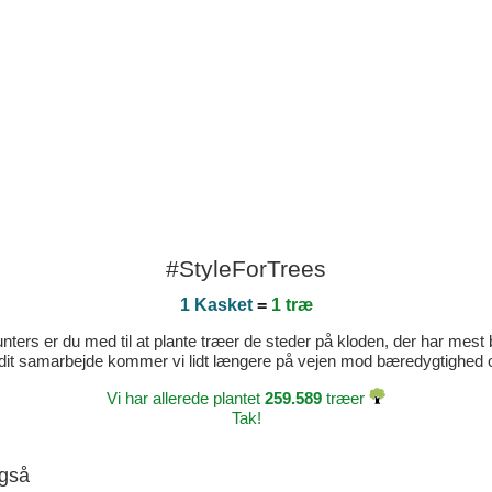
#StyleForTrees
1 Kasket
=
1 træ
ters er du med til at plante træer de steder på kloden, der har mest b
dit samarbejde kommer vi lidt længere på vejen mod bæredygtighed og 
Vi har allerede plantet
259.589
træer
Tak!
også