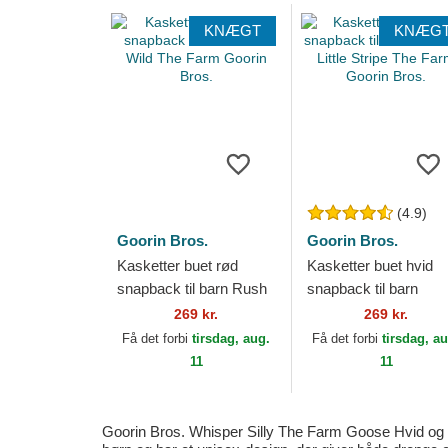
KNÆGT
KNÆG
(4.9)
Goorin Bros.
Goorin Bros.
Kasketter buet rød
Kasketter buet hvid
snapback til barn Rush
snapback til barn
Wild The Farm Goorin
Extreme Little Stripe
269 kr.
269 kr.
Bros.
The Farm Goorin Bro
Få det forbi
tirsdag, aug.
Få det forbi
tirsdag, a
11
11
Goorin Bros. Whisper Silly The Farm Goose Hvid og Pin