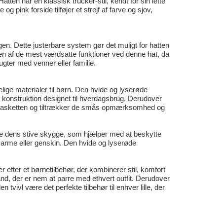
ten har en klassisk trucker-stil, kendt for sin lette
g pink forside tilføjer et strejf af farve og sjov,
en. Dette justerbare system gør det muligt for hatten
r en af de mest værdsatte funktioner ved denne hat, da
lugter med venner eller familie.
elige materialer til børn. Den hvide og lyserøde
 konstruktion designet til hverdagsbrug. Derudover
til kasketten og tiltrækker de smås opmærksomhed og
ære dens stive skygge, som hjælper med at beskytte
varme eller genskin. Den hvide og lyserøde
efter et børnetilbehør, der kombinerer stil, komfort
nd, der er nem at parre med ethvert outfit. Derudover
tvivl være det perfekte tilbehør til enhver lille, der