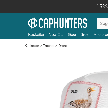
-15%
Kasketter
New Era
Goorin Bros.
Alle pro
Kasketter
>
Trucker
>
Dreng