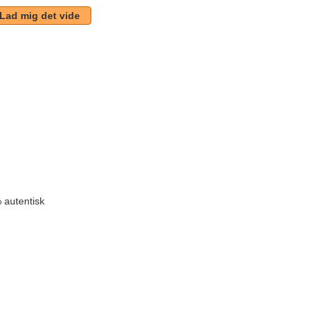
Lad mig det vide
k
 autentisk