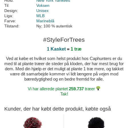
Hold:
New York Yankees
Til:
Voksen
Design:
Unisex
Liga:
MLB
Farve:
Marineblå
Tilstand:
Ny; 100 % autentisk
#StyleForTrees
1 Kasket
=
1 træ
Ved at købe et hvilket som helst produkt hos Caphunters er du
med til at plante træer de steder på kloden, der har mest brug for
dem. Med din hjælp er det muligt at plante 1 træ mere, og takket
være dit samarbejde kommer vi lidt længere på vejen mod
bæredygtighed og en bedre fremtid for alle.
Vi har allerede plantet
259.737
træer
Tak!
Kunder, der har købt dette produkt, købte også