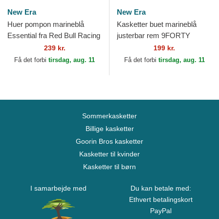
New Era
New Era
Huer pompon marineblå
Kasketter buet marineblå
Essential fra Red Bull Racing
justerbar rem 9FORTY
Formula 1 af New Era
Outline fra New York
239 kr.
199 kr.
Yankees MLB af New Era
Få det forbi
tirsdag, aug. 11
Få det forbi
tirsdag, aug. 11
Sommerkasketter
Billige kasketter
Goorin Bros kasketter
Kasketter til kvinder
Kasketter til børn
I samarbejde med
Du kan betale med:
Ethvert betalingskort
PayPal