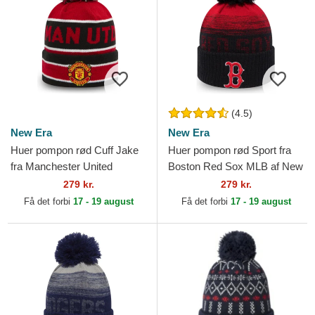
(4.5)
New Era
New Era
Huer pompon rød Cuff Jake
Huer pompon rød Sport fra
fra Manchester United
Boston Red Sox MLB af New
Football Club Premier League
Era
279 kr.
279 kr.
af New Era
Få det forbi
17 - 19 august
Få det forbi
17 - 19 august