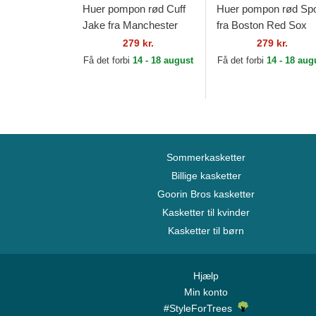
Huer pompon rød Cuff
Huer pompon rød Spo
Jake fra Manchester
fra Boston Red Sox
United Football Club
MLB af New Era
279 kr.
279 kr.
Premier League af New
Få det forbi
14 - 18 august
Få det forbi
14 - 18 aug
Era
Sommerkasketter
Billige kasketter
Goorin Bros kasketter
Kasketter til kvinder
Kasketter til børn
Hjælp
Min konto
#StyleForTrees