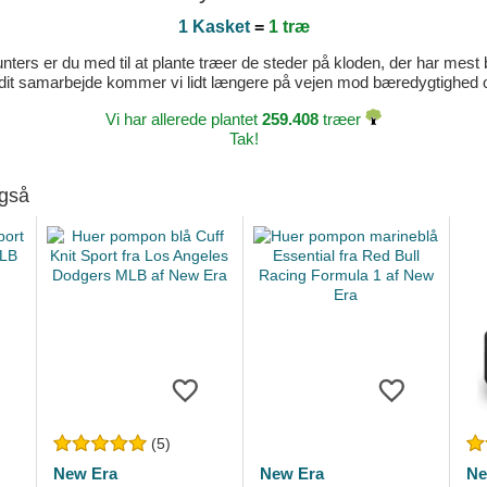
1 Kasket
=
1 træ
ters er du med til at plante træer de steder på kloden, der har mest b
dit samarbejde kommer vi lidt længere på vejen mod bæredygtighed og 
Vi har allerede plantet
259.408
træer
Tak!
også
(5)
New Era
New Era
Ne