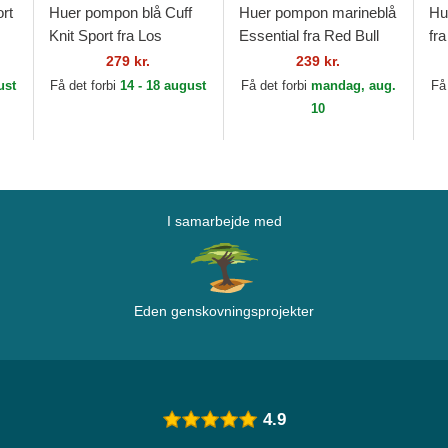
rt
Huer pompon blå Cuff
Huer pompon marineblå
Hu
Knit Sport fra Los
Essential fra Red Bull
fr
Angeles Dodgers MLB
Racing Formula 1 af
ML
279 kr.
239 kr.
af New Era
New Era
ust
Få det forbi
14 - 18 august
Få det forbi
mandag, aug.
Få
10
I samarbejde med
Eden genskovningsprojekter
4.9