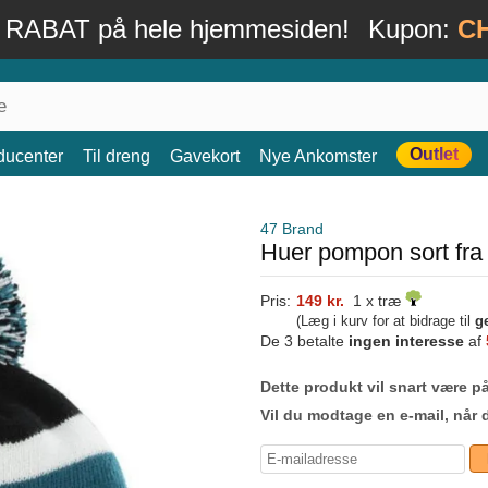
 RABAT på hele hjemmesiden!
Kupon:
C
Outlet
ducenter
Til dreng
Gavekort
Nye Ankomster
47 Brand
Huer pompon sort fra
Pris:
149 kr.
1 x træ
(Læg i kurv for at bidrage til
g
De 3 betalte
ingen interesse
af
Dette produkt vil snart være på
Vil du modtage en e-mail, når 