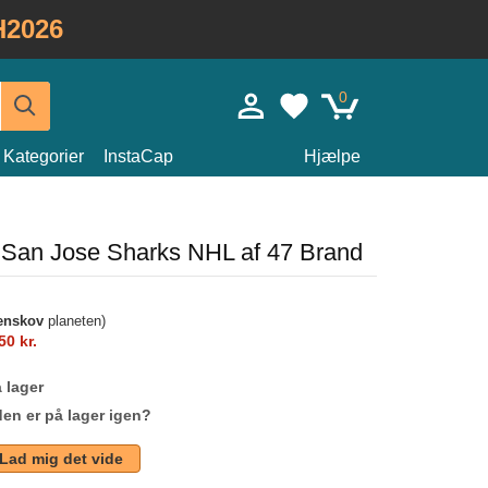
H2026
0
Kategorier
InstaCap
Hjælpe
 San Jose Sharks NHL af 47 Brand
enskov
planeten)
50 kr.
 lager
den er på lager igen?
Lad mig det vide