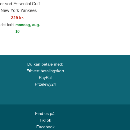
er sort Essential Cuff
a New York Yankees
B af New Era
229 kr.
 det forbi
mandag, aug.
10
Du kan betale med:
Ethvert betalingskort
PayPal
Przelewy24
Find os på:
TikTok
Facebook