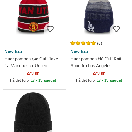
(5)
New Era
New Era
Huer pompon rød Cuff Jake
Huer pompon blå Cuff Knit
fra Manchester United
Sport fra Los Angeles
Football Club Premier League
Dodgers MLB af New Era
279 kr.
279 kr.
af New Era
Få det forbi
17 - 19 august
Få det forbi
17 - 19 august