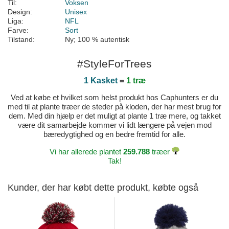
Til:
Voksen
Design:
Unisex
Liga:
NFL
Farve:
Sort
Tilstand:
Ny; 100 % autentisk
#StyleForTrees
1 Kasket
=
1 træ
Ved at købe et hvilket som helst produkt hos Caphunters er du
med til at plante træer de steder på kloden, der har mest brug for
dem. Med din hjælp er det muligt at plante 1 træ mere, og takket
være dit samarbejde kommer vi lidt længere på vejen mod
bæredygtighed og en bedre fremtid for alle.
Vi har allerede plantet
259.788
træer
Tak!
Kunder, der har købt dette produkt, købte også