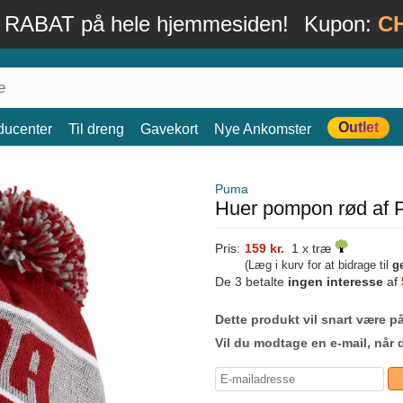
 RABAT på hele hjemmesiden!
Kupon:
C
Outlet
ducenter
Til dreng
Gavekort
Nye Ankomster
Puma
Huer pompon rød af
Pris:
159 kr.
1 x træ
(Læg i kurv for at bidrage til
g
De 3 betalte
ingen interesse
af
Dette produkt vil snart være på
Vil du modtage en e-mail, når 