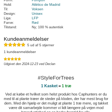
Form:
Pompon
Hold:
Atlético de Madrid
Til:
Voksen
Design:
Unisex
Liga:
LFP
Farve:
Rød
Tilstand:
Ny; 100 % autentisk
Kundeanmeldelser
5 ud af 5 stjerner
1 kundeanmeldelser
Udgivet den 2024-12-23 ved Declan
#StyleForTrees
1 Kasket
=
1 træ
Ved at købe et hvilket som helst produkt hos Caphunters er du
med til at plante træer de steder på kloden, der har mest brug for
dem. Med din hjælp er det muligt at plante 1 træ mere, og takket
være dit samarbejde kommer vi lidt længere på vejen mod