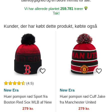
bæredygtighed og en bedre fremtid for alle.
Vi har allerede plantet
259.781
træer
Tak!
Kunder, der har købt dette produkt, købte også
(4.5)
New Era
New Era
Huer pompon rød Sport fra
Huer pompon rød Cuff Jake
Boston Red Sox MLB af New
fra Manchester United
Era
Football Club Premier League
279 kr.
279 kr.