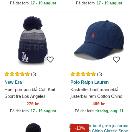
af New Era
Få det forbi
17 - 19 august
Få det forbi
17 - 19 august
(5)
(5)
New Era
Polo Ralph Lauren
Huer pompon blå Cuff Knit
Kasketter buet marineblå
Sport fra Los Angeles
justerbar rem Cotton Chino
Dodgers MLB af New Era
Classic Sport af Polo Ralph
279 kr.
489 kr.
Lauren
Få det forbi
17 - 19 august
Få det forbi
tirsdag, aug. 11
-10%